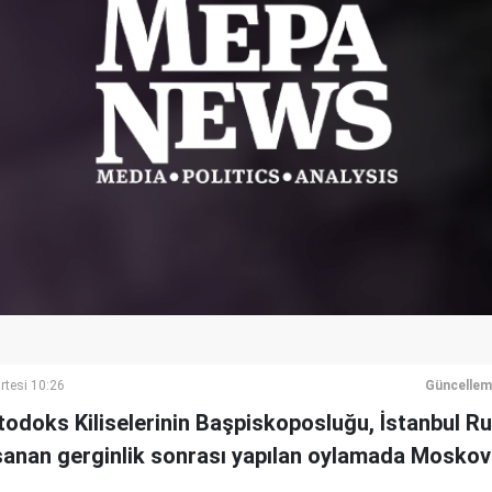
rtesi 10:26
Güncellem
todoks Kiliselerinin Başpiskoposluğu, İstanbul 
şanan gerginlik sonrası yapılan oylamada Moskova 
.