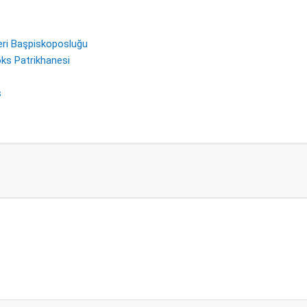
eri Başpiskoposluğu
ks Patrikhanesi
s