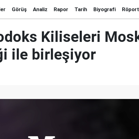
ler
Görüş
Analiz
Rapor
Tarih
Biyografi
Röport
odoks Kiliseleri Mos
i ile birleşiyor