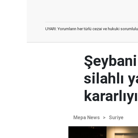
UYARI: Yorumların her türlü cezai ve hukuki sorumlulu
Şeybani:
silahlı 
kararlıy
Mepa News
>
Suriye