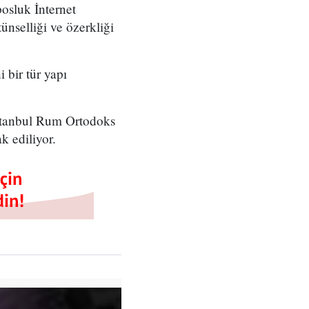
osluk İnternet
nselliği ve özerkliği
bir tür yapı
İstanbul Rum Ortodoks
k ediliyor.