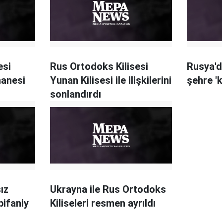
esi
Rus Ortodoks Kilisesi
Rusya'd
hanesi
Yunan Kilisesi ile ilişkilerini
şehre '
sonlandırdı
ız
Ukrayna ile Rus Ortodoks
pifaniy
Kiliseleri resmen ayrıldı