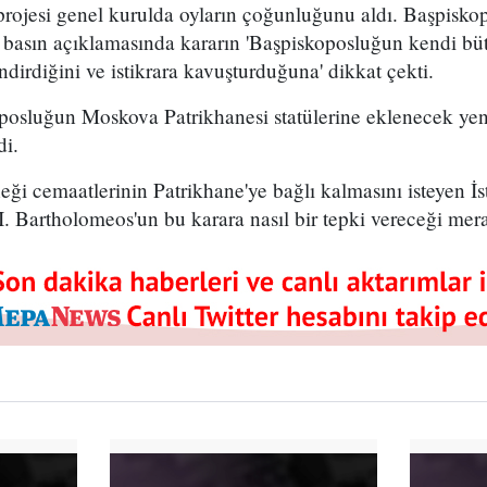
rojesi genel kurulda oyların çoğunluğunu aldı. Başpiskop
 basın açıklamasında kararın 'Başpiskoposluğun kendi bütü
ndirdiğini ve istikrara kavuşturduğuna' dikkat çekti.
osluğun Moskova Patrikhanesi statülerine eklenecek yeni 
di.
eği cemaatlerinin Patrikhane'ye bağlı kalmasını isteyen 
I. Bartholomeos'un bu karara nasıl bir tepki vereceği mera