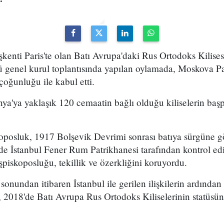
kenti Paris'te olan Batı Avrupa'daki Rus Ortodoks Kilise
genel kurul toplantısında yapılan oylamada, Moskova Patr
çoğunluğu ile kabul etti.
ya'ya yaklaşık 120 cemaatin bağlı olduğu kiliselerin baş
koposluk, 1917 Bolşevik Devrimi sonrası batıya sürgüne g
'de İstanbul Fener Rum Patrikhanesi tarafından kontrol e
şpiskoposluğu, tekillik ve özerkliğini koruyordu.
sonundan itibaren İstanbul ile gerilen ilişkilerin ardından
, 2018'de Batı Avrupa Rus Ortodoks Kiliselerinin statüs