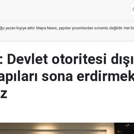
ğu yazan kişiye aittir. Mepa News, yapılan yorumlardan sorumlu değildir. Her bir 
 Devlet otoritesi dış
yapıları sona erdirme
ız