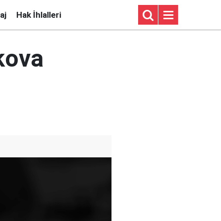
aj
Hak İhlalleri
kova