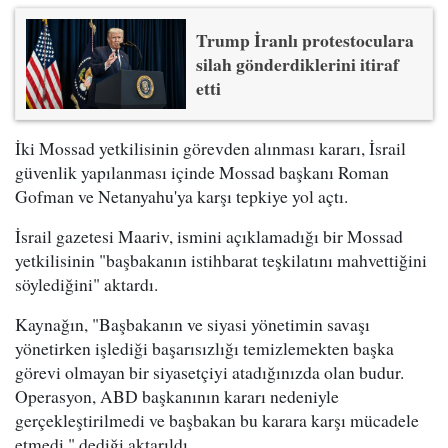
Trump İranlı protestoculara
silah gönderdiklerini itiraf
etti
İki Mossad yetkilisinin görevden alınması kararı, İsrail
güvenlik yapılanması içinde Mossad başkanı Roman
Gofman ve Netanyahu'ya karşı tepkiye yol açtı.
İsrail gazetesi Maariv, ismini açıklamadığı bir Mossad
yetkilisinin "başbakanın istihbarat teşkilatını mahvettiğini
söylediğini" aktardı.
Kaynağın, "Başbakanın ve siyasi yönetimin savaşı
yönetirken işlediği başarısızlığı temizlemekten başka
görevi olmayan bir siyasetçiyi atadığınızda olan budur.
Operasyon, ABD başkanının kararı nedeniyle
gerçekleştirilmedi ve başbakan bu karara karşı mücadele
etmedi." dediği aktarıldı.