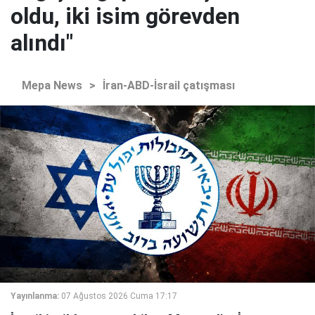
oldu, iki isim görevden
alındı"
Mepa News
>
İran-ABD-İsrail çatışması
Yayınlanma:
07 Ağustos 2026 Cuma 17:17