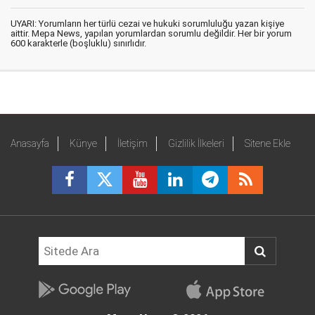
UYARI: Yorumların her türlü cezai ve hukuki sorumluluğu yazan kişiye
aittir. Mepa News, yapılan yorumlardan sorumlu değildir. Her bir yorum
600 karakterle (boşluklu) sınırlıdır.
Anasayfa
Künye
İletişim
Gizlilik İlkeleri
Sitene Ekle