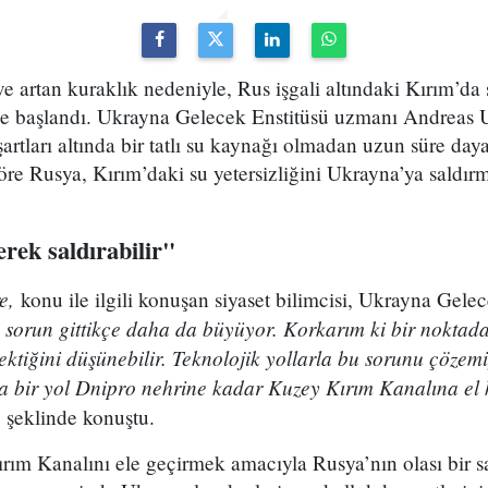
ve artan kuraklık nedeniyle, Rus işgali altındaki Kırım’da
ye başlandı. Ukrayna Gelecek Enstitüsü uzmanı Andreas U
artları altında bir tatlı su kaynağı olmadan uzun süre d
e Rusya, Kırım’daki su yetersizliğini Ukrayna’ya saldır
rek saldırabilir"
re,
konu ile ilgili konuşan siyaset bilimcisi, Ukrayna Gel
sorun gittikçe daha da büyüyor. Korkarım ki bir noktada 
ektiğini düşünebilir. Teknolojik yollarla bu sorunu çöze
şka bir yol Dnipro nehrine kadar Kuzey Kırım Kanalına el
şeklinde konuştu.
m Kanalını ele geçirmek amacıyla Rusya’nın olası bir sal