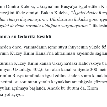
anı Dmıtro Kuleba, Ukrayna’nın Rusya’ya işgal edilen Kı
“İşgalci devlet Rus
eceğini ifade etmişti. Bakan Kuleba,
ım etmeyi düşünmüyoruz. Uluslararası hukuka göre, işga
alci devletin sorumlu olduğunu vurguluyorum.”
ifadesin
onra su tedariki kesildi
tmeden önce, yarımadanın içme suyu ihtiyacının yüzde 85
rinin Kuzey Kırım Kanalı’na aktarılması sayesinde sağlan
kurulan Kuzey Kırım kanalı Ukrayna’daki Kahovskoye ba
anıyor. Uzunluğu 402,6 km olan kanal saniyede 300 metre
rım’ın Rusya tarafından işgal edilmesinden sonra kanalda
etimi, su sorununu yeraltı kaynakları aracılığıyla çözmey
uyuları açılmaya başlandı. Ancak bu durum da, Kırım
a yol açıyor.