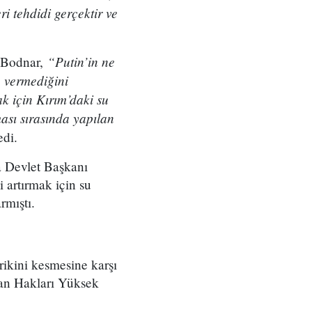
i tehdidi gerçektir ve
“Putin’in ne
n Bodnar,
p vermediğini
 için Kırım’daki su
ası sırasında yapılan
di.
a Devlet Başkanı
i artırmak için su
rmıştı.
ikini kesmesine karşı
san Hakları Yüksek