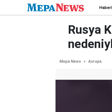
Haber
Rusya K
nedeniyl
Mepa News
>
Avrupa