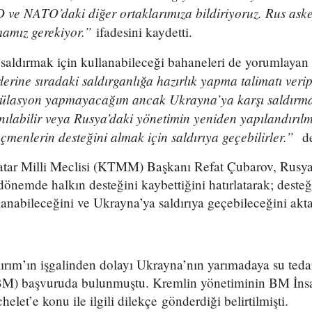
ve NATO’daki diğer ortaklarımıza bildiriyoruz. Rus asker
ymamız gerekiyor.”
ifadesini kaydetti.
saldırmak için kullanabileceği bahaneleri de yorumlaya
rine sıradaki saldırganlığa hazırlık yapma talimatı veri
külasyon yapmayacağım ancak Ukrayna’ya karşı saldırmak
ılabilir veya Rusya’daki yönetimin yeniden yapılandırılm
eçmenlerin desteğini almak için saldırıya geçebilirler.”
de
Tatar Milli Meclisi (KTMM) Başkanı Refat Çubarov, Rusy
dönemde halkın desteğini kaybettiğini hatırlatarak; desteğ
anabileceğini ve Ukrayna’ya saldırıya geçebileceğini akta
rım’ın işgalinden dolayı Ukrayna’nın yarımadaya su tedar
 (BM) başvuruda bulunmuştu. Kremlin yönetiminin BM İn
let’e konu ile ilgili dilekçe gönderdiği belirtilmişti.