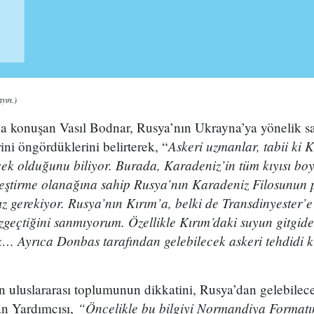
ayın.)
na konuşan Vasıl Bodnar, Rusya’nın Ukrayna’ya yönelik sa
Askeri uzmanlar, tabii ki 
ini öngördüklerini belirterek, “
çek olduğunu biliyor. Burada, Karadeniz’in tüm kıyısı bo
ştirme olanağına sahip Rusya’nın Karadeniz Filosunun p
gerekiyor. Rusya’nın Kırım’a, belki de Transdinyester’e
geçtiğini sanmıyorum. Özellikle Kırım’daki suyun gitgide
… Ayrıca Donbas tarafından gelebilecek askeri tehdidi
 uluslararası toplumunun dikkatini, Rusya’dan gelebilece
“Öncelikle bu bilgiyi Normandiya Formatın
an Yardımcısı,