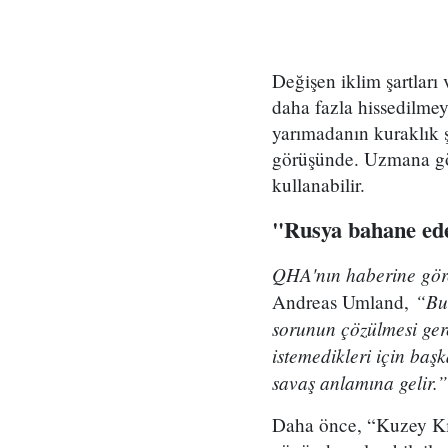
Değişen iklim şartları 
daha fazla hissedilme
yarımadanın kuraklık ş
görüşünde. Uzmana gör
kullanabilir.
"Rusya bahane ede
QHA'nın haberine gö
“Bu 
Andreas Umland,
sorunun çözülmesi ger
istemedikleri için ba
savaş anlamına gelir.”
Daha önce, “Kuzey Kırı