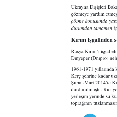
Ukrayna Dışişleri Bak
çözmeye yardım etmey
çözme konusunda yard
durumdan tamamen işg
Kırım işgalinden s
Rusya Kırım’ı işgal e
Dinyeper (Dnipro) neh
1961-1971 yıllarında 
Kerç şehrine kadar uz
Şubat-Mart 2014’te Kı
durdurulmuştu. Rus yön
yerleşim yerinde su k
toprağının tuzlanmasın