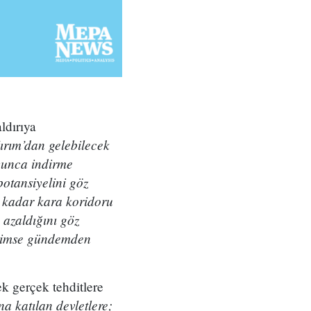
ldırıya
Kırım’dan gelebilecek
yunca indirme
otansiyelini göz
 kadar kara koridoru
 azaldığını göz
 kimse gündemden
k gerçek tehditlere
a katılan devletlere;