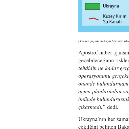
(Yüksek çözünürlük için haritaya tıkl
Apostrof haber ajansı
geçebileceğinin riskler
tehdidin ne kadar ger
operasyonunu gerçekle
önünde bulundurmamız 
açma planlarından vaz
önünde bulundurursak
çıkarmadı.”
dedi.
Ukrayna’nın her zaman
çektiğini belirten Bak