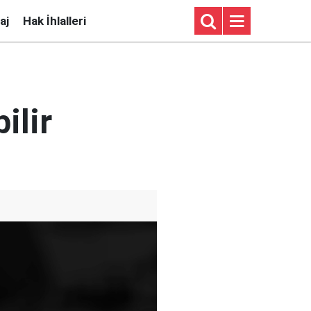
aj
Hak İhlalleri
ilir