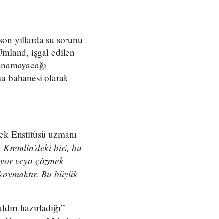
 son yıllarda su sorunu
mland, işgal edilen
ayanamayacağı
ma bahanesi olarak
ecek Enstitüsü uzmanı
Kremlin’deki biri, bu
miyor veya çözmek
 koymaktır. Bu büyük
dırı hazırladığı”