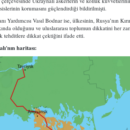
 çerçevesinde Ukraynalı askerlerin ve kolluk kuvvetlerin
sislerinin korumasını güçlendirdiği bildirilmişti.
nı Yardımcısı Vasıl Bodnar ise, ülkesinin, Rusya’nın Kırım
rkında olduğunu ve uluslararası toplumun dikkatini her z
 tehditlere dikkat çektiğini ifade etti.
ı'nın haritası: