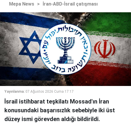
Mepa News
>
İran-ABD-İsrail çatışması
Yayınlanma:
07 Ağustos 2026 Cuma 17:17
İsrail istihbarat teşkilatı Mossad'ın İran
konusundaki başarısızlık sebebiyle iki üst
düzey ismi görevden aldığı bildirildi.