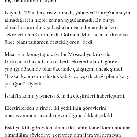
ilişkilendirdiğini söyledi.
Kaynak, "Plan başarısız olmadı, yalnızca Trump'ın onayını
almadığı için hiçbir zaman uygulanmadı. Bu onayı
almakla sorumlu kişi başbakan ve o dönemde askeri
sekreteri olan Gofman'dı. Gofman, Mossad'a katılmadan
önce planı tamamen destekliyordu" dedi.
Maariv'in konuştuğu eski bir Mossad yetkilisi de
Gofman'ın başbakanın askeri sekreteri olarak görev
yaptığı dönemde plan üzerinde çalıştığını ancak şimdi
"bizzat kendisinin desteklediği ve teşvik ettiği plana karşı
çıktığını" söyledi.
İsrail'in kamu yayıncısı Kan da eleştirileri haberleştirdi.
Eleştirilerden birinde, iki yetkilinin görevlerini
operasyonun ortasında devraldığına dikkat çekildi.
Eski yetkili, görevden alınan iki ismin temel karar alıcılar
olmadığını söyledi ve görevden almalara yol açmayan