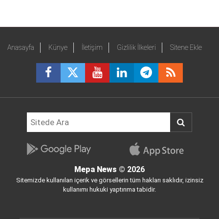
Anasayfa
Künye
İletişim
Gizlilik İlkeleri
Sitene Ekle
Mepa News
© 2026
Sitemizde kullanılan içerik ve görsellerin tüm hakları saklıdır, izinsiz
kullanımı hukuki yaptırıma tabidir.