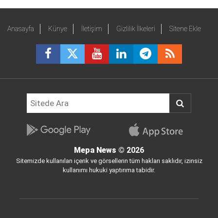
Anasayfa
Künye
İletişim
Gizlilik İlkeleri
Sitene Ekle
Mepa News
© 2026
Sitemizde kullanılan içerik ve görsellerin tüm hakları saklıdır, izinsiz
kullanımı hukuki yaptırıma tabidir.