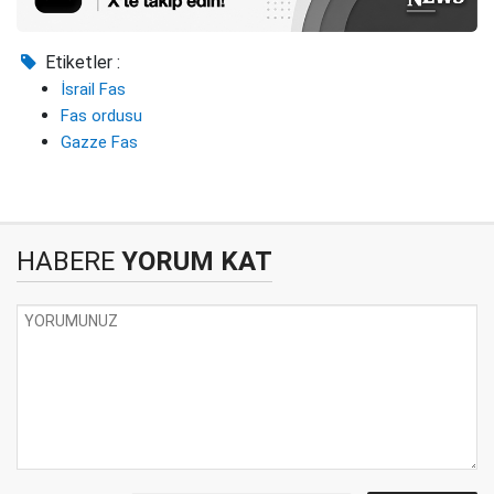
Etiketler :
İsrail Fas
Fas ordusu
Gazze Fas
HABERE
YORUM KAT