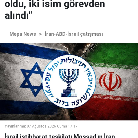
oldu, iki isim görevden
alındı"
Mepa News
>
İran-ABD-İsrail çatışması
Yayınlanma:
07 Ağustos 2026 Cuma 17:17
İsrail istihbarat teşkilatı Mossad'ın İran