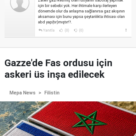
Zaten gazı kesmiş olan rusyanın sabotaj yapmak
için bir sebebi yok. Her ihtimale karşı ilerleyen
dönemde olur da anlaşma sağlanırsa gaz akışının
aksaması için bunu yapsa şeytanlıkta ihtisası olan
abd yap(tır)mıştır!?.
Yanıtla
(0)
(0)
Gazze'de Fas ordusu için
askeri üs inşa edilecek
Mepa News
>
Filistin