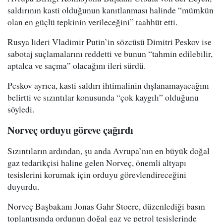
saldırının kasti olduğunun kanıtlanması halinde “mümkün
olan en güçlü tepkinin verileceğini” taahhüt etti.
Rusya lideri Vladimir Putin’in sözcüsü Dimitri Peskov ise
sabotaj suçlamalarını reddetti ve bunun “tahmin edilebilir,
aptalca ve saçma” olacağını ileri sürdü.
Peskov ayrıca, kasti saldırı ihtimalinin dışlanamayacağını
belirtti ve sızıntılar konusunda “çok kaygılı” olduğunu
söyledi.
N orveç orduyu göreve çağırdı
Sızıntıların ardından, şu anda Avrupa’nın en büyük doğal
gaz tedarikçisi haline gelen Norveç, önemli altyapı
tesislerini korumak için orduyu görevlendireceğini
duyurdu.
Norveç Başbakanı Jonas Gahr Stoere, düzenlediği basın
toplantısında ordunun doğal gaz ve petrol tesislerinde