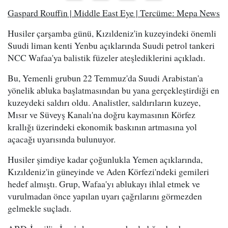
Gaspard Rouffin | Middle East Eye | Tercüme: Mepa News
Husiler çarşamba günü, Kızıldeniz'in kuzeyindeki önemli
Suudi liman kenti Yenbu açıklarında Suudi petrol tankeri
NCC Wafaa'ya balistik füzeler ateşlediklerini açıkladı.
Bu, Yemenli grubun 22 Temmuz'da Suudi Arabistan'a
yönelik abluka başlatmasından bu yana gerçekleştirdiği en
kuzeydeki saldırı oldu. Analistler, saldırıların kuzeye,
Mısır ve Süveyş Kanalı'na doğru kaymasının Körfez
krallığı üzerindeki ekonomik baskının artmasına yol
açacağı uyarısında bulunuyor.
Husiler şimdiye kadar çoğunlukla Yemen açıklarında,
Kızıldeniz'in güneyinde ve Aden Körfezi'ndeki gemileri
hedef almıştı. Grup, Wafaa'yı ablukayı ihlal etmek ve
vurulmadan önce yapılan uyarı çağrılarını görmezden
gelmekle suçladı.