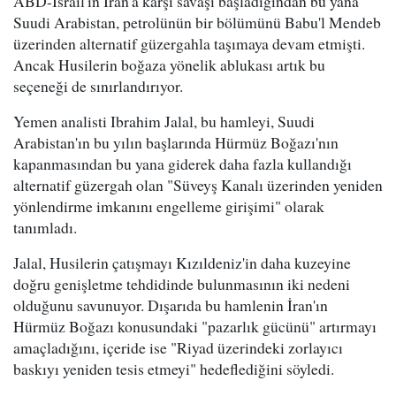
ABD-İsrail'in İran'a karşı savaşı başladığından bu yana
Suudi Arabistan, petrolünün bir bölümünü Babu'l Mendeb
üzerinden alternatif güzergahla taşımaya devam etmişti.
Ancak Husilerin boğaza yönelik ablukası artık bu
seçeneği de sınırlandırıyor.
Yemen analisti Ibrahim Jalal, bu hamleyi, Suudi
Arabistan'ın bu yılın başlarında Hürmüz Boğazı'nın
kapanmasından bu yana giderek daha fazla kullandığı
alternatif güzergah olan "Süveyş Kanalı üzerinden yeniden
yönlendirme imkanını engelleme girişimi" olarak
tanımladı.
Jalal, Husilerin çatışmayı Kızıldeniz'in daha kuzeyine
doğru genişletme tehdidinde bulunmasının iki nedeni
olduğunu savunuyor. Dışarıda bu hamlenin İran'ın
Hürmüz Boğazı konusundaki "pazarlık gücünü" artırmayı
amaçladığını, içeride ise "Riyad üzerindeki zorlayıcı
baskıyı yeniden tesis etmeyi" hedeflediğini söyledi.