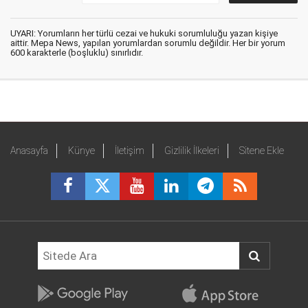
UYARI: Yorumların her türlü cezai ve hukuki sorumluluğu yazan kişiye
aittir. Mepa News, yapılan yorumlardan sorumlu değildir. Her bir yorum
600 karakterle (boşluklu) sınırlıdır.
Anasayfa
Künye
İletişim
Gizlilik İlkeleri
Sitene Ekle