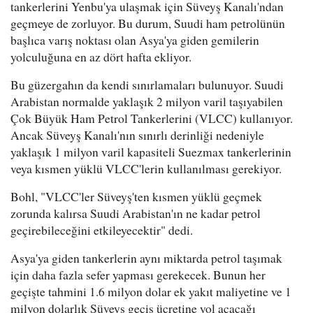
tankerlerini Yenbu'ya ulaşmak için Süveyş Kanalı'ndan
geçmeye de zorluyor. Bu durum, Suudi ham petrolünün
başlıca varış noktası olan Asya'ya giden gemilerin
yolculuğuna en az dört hafta ekliyor.
Bu güzergahın da kendi sınırlamaları bulunuyor. Suudi
Arabistan normalde yaklaşık 2 milyon varil taşıyabilen
Çok Büyük Ham Petrol Tankerlerini (VLCC) kullanıyor.
Ancak Süveyş Kanalı'nın sınırlı derinliği nedeniyle
yaklaşık 1 milyon varil kapasiteli Suezmax tankerlerinin
veya kısmen yüklü VLCC'lerin kullanılması gerekiyor.
Bohl, "VLCC'ler Süveyş'ten kısmen yüklü geçmek
zorunda kalırsa Suudi Arabistan'ın ne kadar petrol
geçirebileceğini etkileyecektir" dedi.
Asya'ya giden tankerlerin aynı miktarda petrol taşımak
için daha fazla sefer yapması gerekecek. Bunun her
geçişte tahmini 1.6 milyon dolar ek yakıt maliyetine ve 1
milyon dolarlık Süveyş geçiş ücretine yol açacağı