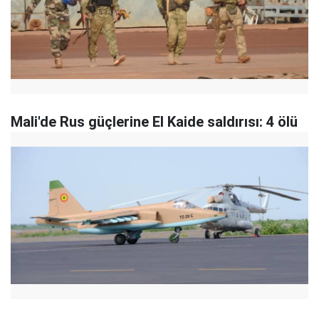
Mali'de Rus güçlerine El Kaide saldırısı: 4 ölü