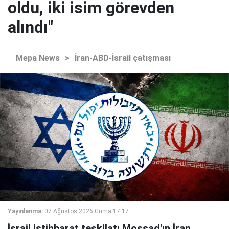
oldu, iki isim görevden
alındı"
Mepa News
>
İran-ABD-İsrail çatışması
Yayınlanma:
07 Ağustos 2026 Cuma 17:17
İsrail istihbarat teşkilatı Mossad'ın İran