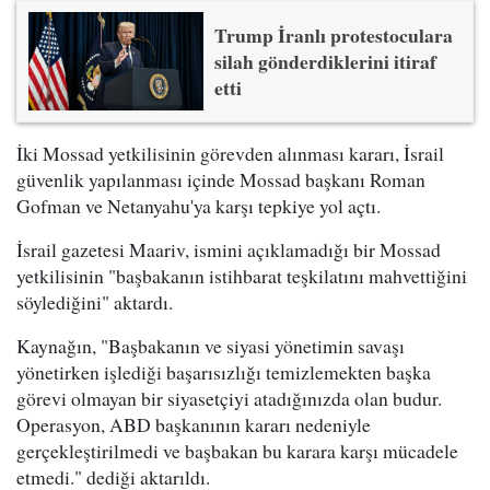
Trump İranlı protestoculara
silah gönderdiklerini itiraf
etti
İki Mossad yetkilisinin görevden alınması kararı, İsrail
güvenlik yapılanması içinde Mossad başkanı Roman
Gofman ve Netanyahu'ya karşı tepkiye yol açtı.
İsrail gazetesi Maariv, ismini açıklamadığı bir Mossad
yetkilisinin "başbakanın istihbarat teşkilatını mahvettiğini
söylediğini" aktardı.
Kaynağın, "Başbakanın ve siyasi yönetimin savaşı
yönetirken işlediği başarısızlığı temizlemekten başka
görevi olmayan bir siyasetçiyi atadığınızda olan budur.
Operasyon, ABD başkanının kararı nedeniyle
gerçekleştirilmedi ve başbakan bu karara karşı mücadele
etmedi." dediği aktarıldı.