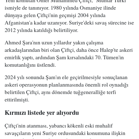
Yeni komutan Ömer Muhammed Çiftçi, "Muhtar Türki"
ismiyle de tanınıyor. 1980 yılında Osmaniye ilinde
dünyaya gelen Çiftçi'nin geçmişi 2004 yılında
Afganistan'a kadar uzanıyor. Suriye'deki savaş sürecine ise
2012 yılında katıldığı belirtiliyor.
Ahmed Şara'nın uzun yıllardır yakın çalışma
arkadaşlarından biri olan Çiftçi, daha önce Halep'te askeri
emirlik yaptı, ardından Şam kırsalındaki 70. Tümen'in
komutanlığını üstlendi.
2024 yılı sonunda Şam'ın ele geçirilmesiyle sonuçlanan
askeri operasyonun planlanmasında önemli rol oynadığı
belirtilen Çiftçi, aynı dönemde tuğgeneralliğe terfi
ettirilmişti.
Kırmızı listede yer alıyordu
Çiftçi'nin atanması, yabancı kökenli eski muhalif
savaşçıların yeni Suriye ordusundaki konumuna ilişkin