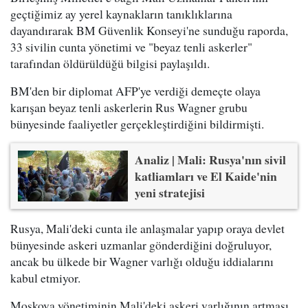
geçtiğimiz ay yerel kaynakların tanıklıklarına
dayandırarak BM Güvenlik Konseyi'ne sunduğu raporda,
33 sivilin cunta yönetimi ve "beyaz tenli askerler"
tarafından öldürüldüğü bilgisi paylaşıldı.
BM'den bir diplomat AFP'ye verdiği demeçte olaya
karışan beyaz tenli askerlerin Rus Wagner grubu
bünyesinde faaliyetler gerçekleştirdiğini bildirmişti.
Analiz | Mali: Rusya'nın sivil
katliamları ve El Kaide'nin
yeni stratejisi
Rusya, Mali'deki cunta ile anlaşmalar yapıp oraya devlet
bünyesinde askeri uzmanlar gönderdiğini doğruluyor,
ancak bu ülkede bir Wagner varlığı olduğu iddialarını
kabul etmiyor.
Moskova yönetiminin Mali'deki askeri varlığının artması