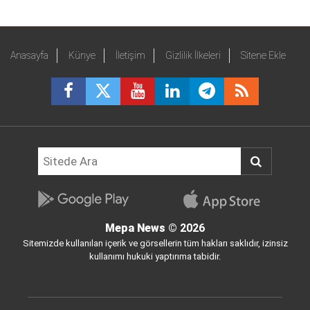
Anasayfa
Künye
İletişim
Gizlilik İlkeleri
Sitene Ekle
Mepa News
© 2026
Sitemizde kullanılan içerik ve görsellerin tüm hakları saklıdır, izinsiz
kullanımı hukuki yaptırıma tabidir.