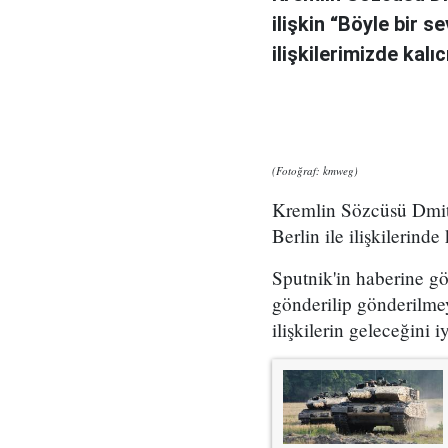
ilişkin “Böyle bir s
ilişkilerimizde kalıc
(Fotoğraf: kmweg)
Kremlin Sözcüsü Dmit
Berlin ile ilişkilerind
Sputnik'in haberine g
gönderilip gönderilmey
ilişkilerin geleceğini i