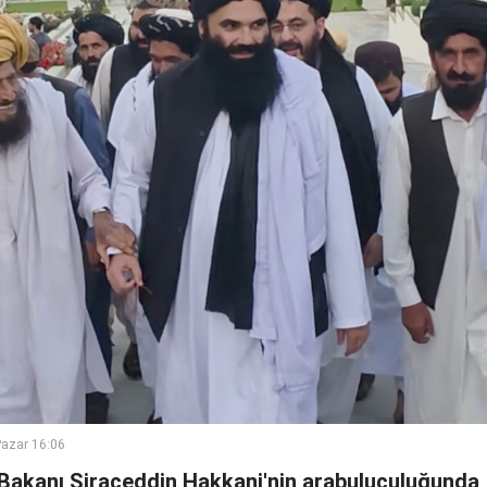
azar 16:06
i Bakanı Siraceddin Hakkani'nin arabuluculuğunda,