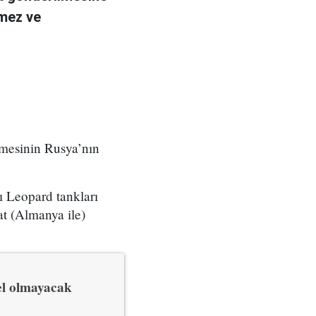
emez ve
mesinin Rusya’nın
 Leopard tankları
at (Almanya ile)
el olmayacak