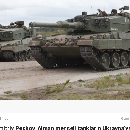
 14:00
Günc
itriy Peskov, Alman menşeli tankların Ukrayna'y