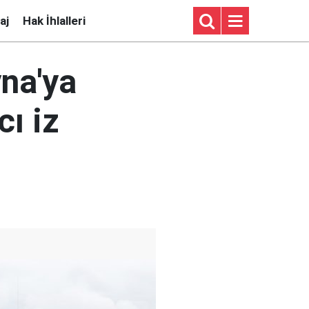
aj
Hak İhlalleri
na'ya
cı iz