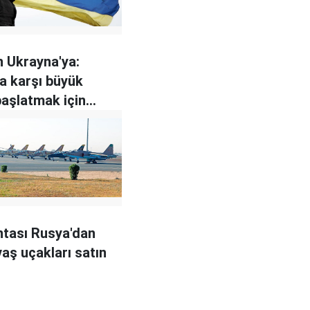
 Ukrayna'ya:
a karşı büyük
 başlatmak için
de kalın
ntası Rusya'dan
vaş uçakları satın