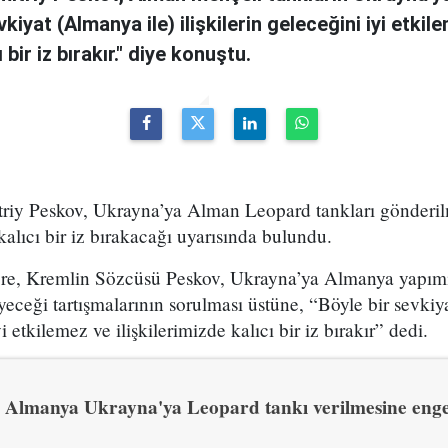
evkiyat (Almanya ile) ilişkilerin geleceğini iyi etkil
ı bir iz bırakır." diye konuştu.
riy Peskov, Ukrayna’ya Alman Leopard tankları gönderil
e kalıcı bir iz bırakacağı uyarısında bulundu.
öre, Kremlin Sözcüsü Peskov, Ukrayna’ya Almanya yapımı
eceği tartışmalarının sorulması üstüne, “Böyle bir sevkiy
yi etkilemez ve ilişkilerimizde kalıcı bir iz bırakır” dedi.
Almanya Ukrayna'ya Leopard tankı verilmesine eng