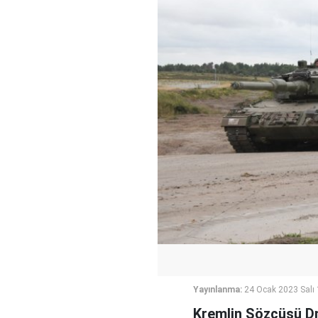
Yayınlanma:
24 Ocak 2023 Salı
Kremlin Sözcüsü Dm