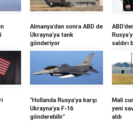
ın
Almanya'dan sonra ABD de
ABD'den
i
Ukrayna'ya tank
Rusya'y
gönderiyor
saldırı
bekleme
ri
"Hollanda Rusya'ya karşı
Mali cu
Ukrayna'ya F-16
yeni sa
gönderebilir"
aldı