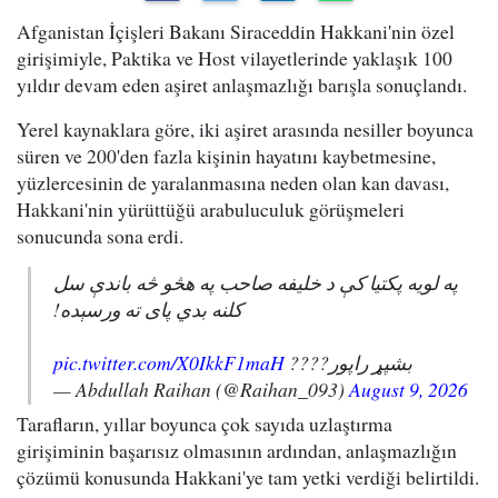
Afganistan İçişleri Bakanı Siraceddin Hakkani'nin özel
girişimiyle, Paktika ve Host vilayetlerinde yaklaşık 100
yıldır devam eden aşiret anlaşmazlığı barışla sonuçlandı.
Yerel kaynaklara göre, iki aşiret arasında nesiller boyunca
süren ve 200'den fazla kişinin hayatını kaybetmesine,
yüzlercesinin de yaralanmasına neden olan kan davası,
Hakkani'nin yürüttüğü arabuluculuk görüşmeleri
sonucunda sona erdi.
په لویه پکتیا کې د خلیفه صاحب په هڅو څه باندې سل
کلنه بدي پای ته ورسېده!
pic.twitter.com/X0IkkF1maH
بشپړ راپور????
— Abdullah Raihan (@Raihan_093)
August 9, 2026
Tarafların, yıllar boyunca çok sayıda uzlaştırma
girişiminin başarısız olmasının ardından, anlaşmazlığın
çözümü konusunda Hakkani'ye tam yetki verdiği belirtildi.