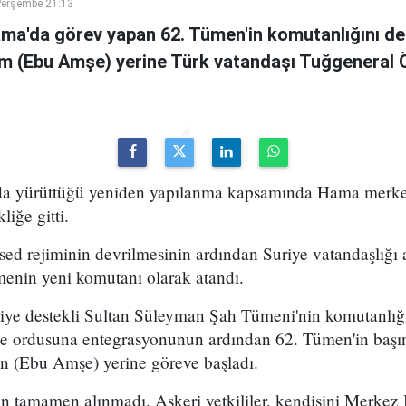
Perşembe 21:13
ama'da görev yapan 62. Tümen'in komutanlığını de
m (Ebu Amşe) yerine Türk vatandaşı Tuğgenera
uda yürüttüğü yeniden yapılanma kapsamında Hama merke
iğe gitti.
ed rejiminin devrilmesinin ardından Suriye vatandaşlığı
enin yeni komutanı olarak atandı.
kiye destekli Sultan Süleyman Şah Tümeni'nin komutanlığ
ye ordusuna entegrasyonunun ardından 62. Tümen'in başın
 (Ebu Amşe) yerine göreve başladı.
 tamamen alınmadı. Askeri yetkililer, kendisini Merkez B