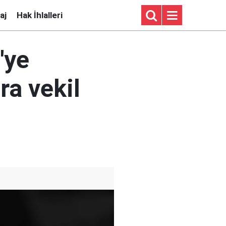
aj
Hak İhlalleri
'ye
ra vekil