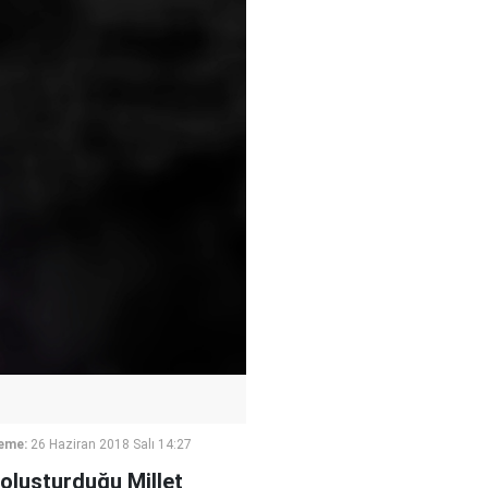
eme:
26 Haziran 2018 Salı 14:27
 oluşturduğu Millet