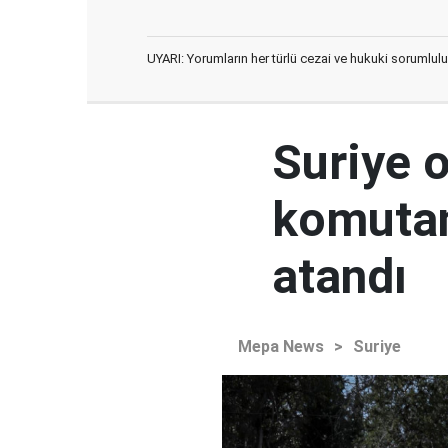
UYARI: Yorumların her türlü cezai ve hukuki sorumlulu
Suriye 
komutan
atandı
Mepa News
>
Suriye