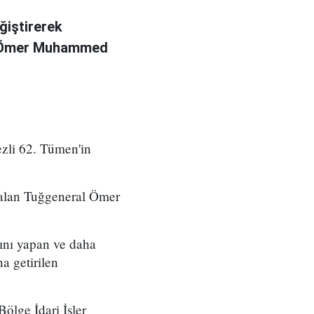
ğiştirerek
l Ömer Muhammed
zli 62. Tümen'in
 alan Tuğgeneral Ömer
ını yapan ve daha
a getirilen
ölge İdari İşler