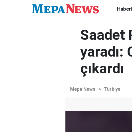
Haber
Saadet P
yaradı: 
çıkardı
Mepa News
>
Türkiye