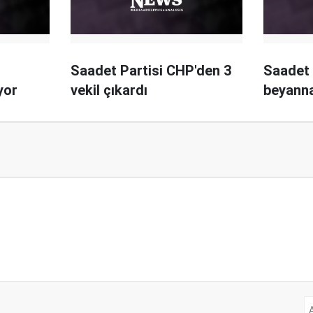
Saadet Partisi CHP'den 3
Saadet 
yor
vekil çıkardı
beyanna