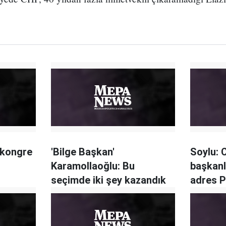
 kongre
'Bilge Başkan'
Soylu: C
Karamollaoğlu: Bu
başkanl
seçimde iki şey kazandık
adres P