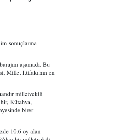
im sonuçlarına
barajını aşamadı. Bu
 Millet İttifakı'nın en
andır milletvekili
hir, Kütahya,
sayesinde birer
üzde 10.6 oy alan
'dan bir milletvekili