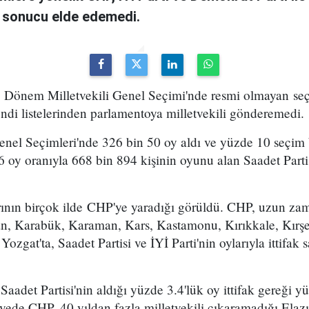
ği sonucu elde edemedi.
 Dönem Milletvekili Genel Seçimi'nde resmi olmayan seç
endi listelerinden parlamentoya milletvekili gönderemedi.
enel Seçimleri'nde 326 bin 50 oy aldı ve yüzde 10 seçim 
 oy oranıyla 668 bin 894 kişinin oyunu alan Saadet Partisi,
.
arının birçok ilde CHP'ye yaradığı görüldü. CHP, uzun zam
, Karabük, Karaman, Kars, Kastamonu, Kırıkkale, Kırşe
Yozgat'ta, Saadet Partisi ve İYİ Parti'nin oylarıyla ittifak 
Saadet Partisi'nin aldığı yüzde 3.4'lük oy ittifak gereği y
ede CHP, 40 yıldan fazla milletvekili çıkaramadığı Elazığ