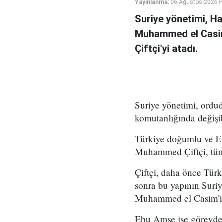
Yayınlanma:
06 Ağustos 2026 
Suriye yönetimi, H
Muhammed el Casi
Çiftçi'yi atadı.
Suriye yönetimi, ord
komutanlığında değişikl
Türkiye doğumlu ve Es
Muhammed Çiftçi, tüm
Çiftçi, daha önce Tür
sonra bu yapının Suri
Muhammed el Casim'in
Ebu Amşe ise görevden