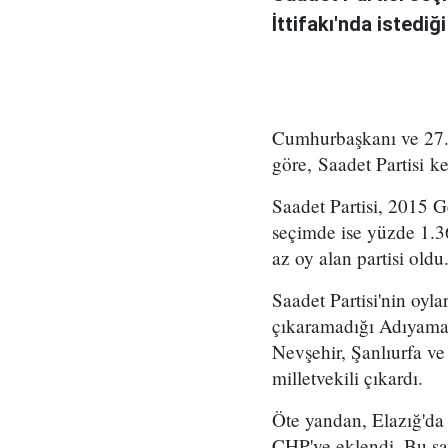
İttifakı'nda istedi
Cumhurbaşkanı ve 27.
göre, Saadet Partisi k
Saadet Partisi, 2015 G
seçimde ise yüzde 1.36
az oy alan partisi oldu
Saadet Partisi'nin oyl
çıkaramadığı Adıyaman
Nevşehir, Şanlıurfa ve 
milletvekili çıkardı.
Öte yandan, Elazığ'da 
CHP'ye eklendi. Bu say