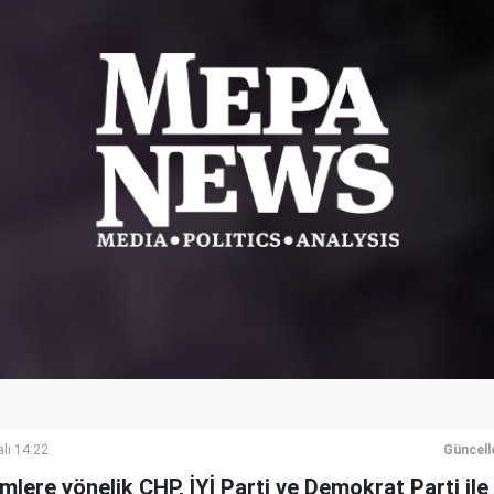
lı 14:22
Güncell
mlere yönelik CHP, İYİ Parti ve Demokrat Parti ile