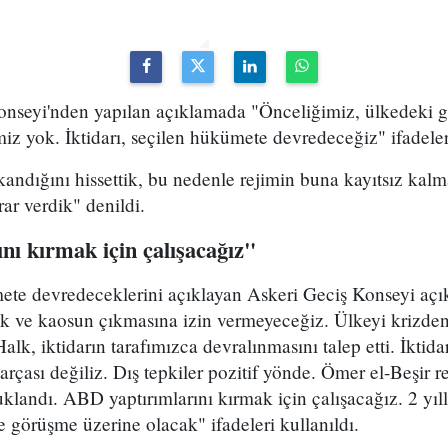
nseyi'nden yapılan açıklamada "Önceliğimiz, ülkedeki güv
iz yok. İktidarı, seçilen hükümete devredeceğiz" ifadeleri
ndığını hissettik, bu nedenle rejimin buna kayıtsız kalm
ar verdik" denildi.
nı kırmak için çalışacağız"
ümete devredeceklerini açıklayan Askeri Geciş Konseyi aç
dik ve kaosun çıkmasına izin vermeyeceğiz. Ülkeyi krizde
alk, iktidarın tarafımızca devralınmasını talep etti. İktid
 parçası değiliz. Dış tepkiler pozitif yönde. Ömer el-Beşir 
klandı. ABD yaptırımlarını kırmak için çalışacağız. 2 yıll
le görüşme üzerine olacak" ifadeleri kullanıldı.