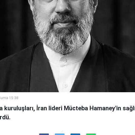
Cuma 15:38
a kuruluşları, İran lideri Mücteba Hamaney'in sa
rdü.