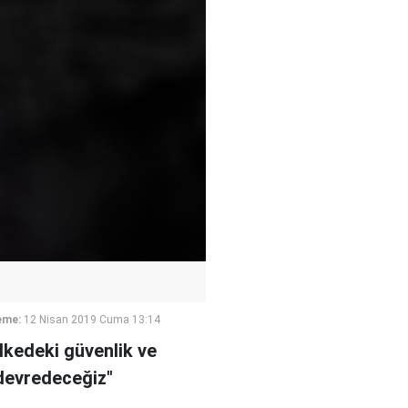
eme:
12 Nisan 2019 Cuma 13:14
lkedeki güvenlik ve
 devredeceğiz"