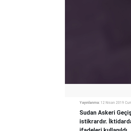
Yayınlanma:
12 Nisan 2019 Cu
Sudan Askeri Geçiş
istikrardır. İktida
ifadeleri kullanıldı.