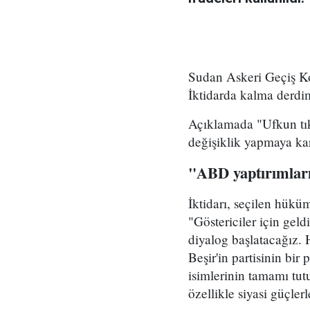
Sudan Askeri Geçiş Ko
İktidarda kalma derdim
Açıklamada "Ufkun tıka
değişiklik yapmaya kar
"ABD yaptırımları
İktidarı, seçilen hük
"Göstericiler için gel
diyalog başlatacağız. H
Beşir'in partisinin bir
isimlerinin tamamı tutu
özellikle siyasi güçler