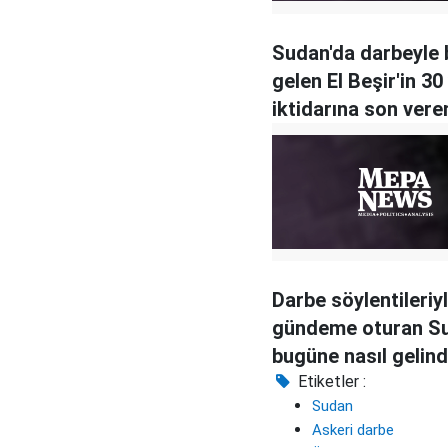
Sudan'da darbeyle
gelen El Beşir'in 30 
iktidarına son ver
Bin Avf kimdir?
Darbe söylentileriy
gündeme oturan S
bugüne nasıl gelind
Etiketler :
Sudan
Askeri darbe