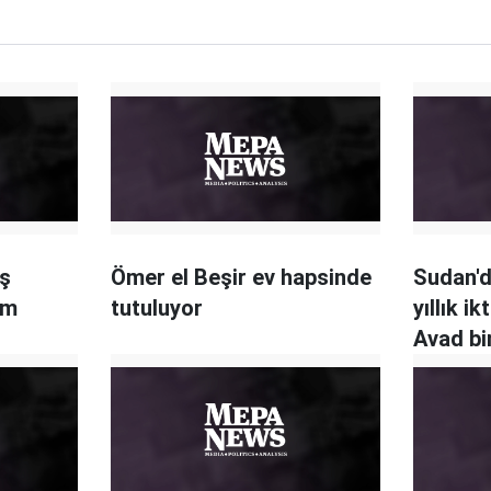
iş
Ömer el Beşir ev hapsinde
Sudan'd
im
tutuluyor
yıllık i
Avad bin