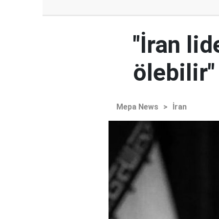
"İran l
ölebilir"
Mepa News
>
İran