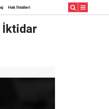
aj
Hak İhlalleri
İktidar