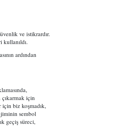
enlik ve istikrardır.
 kullanıldı.
asının ardından
ıklamasında,
n çıkarmak için
ar için biz koşmadık,
rejiminin sembol
ık geçiş süreci,