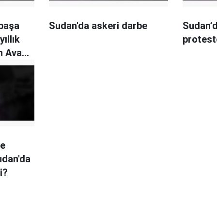
 başa
Sudan'da askeri darbe
Sudan’
yıllık
protest
en Avad
le
udan'da
i?