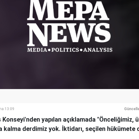
ma 13:09
Güncell
 Konseyi'nden yapılan açıklamada "Önceliğimiz, ü
rda kalma derdimiz yok. İktidarı, seçilen hükümete