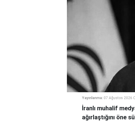
Yayınlanma:
07 Ağustos 2026 
İranlı muhalif medy
ağırlaştığını öne sü