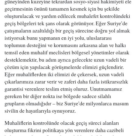
güneyinden kuzeyine tekrardan sosyo-siyasi hakimiyeti ele
geçirmesinin önünü tamamen kesmek için bu şekilde
oluşturulacak ve yardım edilecek muhalefet kontrolündeki
geçiş bölgeleri tek şans olarak görünüyor. Eğer Suriye’de
çatışmaların azaltıldığı bir geçiş sürecine doğru yol almak
istiyorsak bunu yapmanın en iyi yolu, uluslararası
toplumun desteğini ve korumasını arkasına alan ve halkı
temsil eden muhalif meclisleri bölgesel yönetimler olarak
desteklemektir, bu adım ayrıca gelecekte uzun vadeli bir
çözüm için yapılacak görüşmelerde elimizi güçlendirir.
Eğer muhaliflerden iki elimizi de çekersek, uzun vadeli
çıkarlarımıza zarar verir ve zaferi daha fazla istikrarsızlık
garantisi verenlere teslim etmiş oluruz. Unutmamamız
gereken bir diğer nokta ise bölgede sadece silahlı
grupların olmadığıdır – biz Suriye’de milyonlarca masum
sivilin de hayatlarıyla oynuyoruz.
Muhaliflerin kontrolünde olacak geçiş süreci alanları
oluşturma fikrini politikaya yön verenlere daha cazibeli