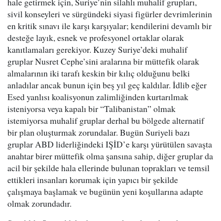
hale getirmek için, Suriye’nin silahlı muhalif grupları,
sivil konseyleri ve sürgündeki siyasi figürler devrimlerinin
en kritik sınavı ile karşı karşıyalar; kendilerini devamlı bir
desteğe layık, esnek ve profesyonel ortaklar olarak
kanıtlamaları gerekiyor. Kuzey Suriye’deki muhalif
gruplar Nusret Cephe’sini aralarına bir müttefik olarak
almalarının iki tarafı keskin bir kılıç olduğunu belki
anladılar ancak bunun için beş yıl geç kaldılar. İdlib eğer
Esed yanlısı koalisyonun zalimliğinden kurtarılmak
isteniyorsa veya kapalı bir “Talibanistan” olmak
istemiyorsa muhalif gruplar derhal bu bölgede alternatif
bir plan oluşturmak zorundalar. Bugün Suriyeli bazı
gruplar ABD liderliğindeki IŞİD’e karşı yürütülen savaşta
anahtar birer müttefik olma şansına sahip, diğer gruplar da
acil bir şekilde hala ellerinde bulunan toprakları ve temsil
ettikleri insanları korumak için yapıcı bir şekilde
çalışmaya başlamak ve bugünün yeni koşullarına adapte
olmak zorundadır.