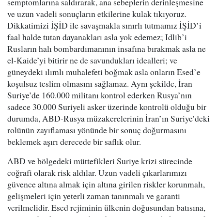
semptomlarına saldırarak, ana sebeplerin derinleşmesine
ve uzun vadeli sonuçların etkilerine kulak tıkıyoruz.
Dikkatimizi İŞİD ile savaşmakla sınırlı tutmamız İŞİD’i
faal halde tutan dayanakları asla yok edemez; Idlib’i
Rusların halı bombardımanının insafına bırakmak asla ne
el-Kaide’yi bitirir ne de savundukları idealleri; ve
güneydeki ılımlı muhalefeti boğmak asla onların Esed’e
koşulsuz teslim olmasını sağlamaz. Aynı şekilde, İran
Suriye’de 160.000 militanı kontrol ederken Rusya’nın
sadece 30.000 Suriyeli asker üzerinde kontrolü olduğu bir
durumda, ABD-Rusya müzakerelerinin İran’ın Suriye’deki
rolünün zayıflaması yönünde bir sonuç doğurmasını
beklemek aşırı derecede bir saflık olur.
ABD ve bölgedeki müttefikleri Suriye krizi sürecinde
coğrafi olarak risk aldılar. Uzun vadeli çıkarlarımızı
güvence altına almak için altına girilen riskler korunmalı,
gelişmeleri için yeterli zaman tanınmalı ve garanti
verilmelidir. Esed rejiminin ülkenin doğusundan batısına,