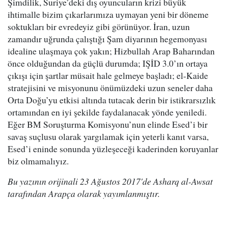
Şimdilik, Suriye’deki dış oyuncuların krizi büyük
ihtimalle bizim çıkarlarımıza uymayan yeni bir döneme
soktukları bir evredeyiz gibi görünüyor. İran, uzun
zamandır uğrunda çalıştığı Şam diyarının hegemonyası
idealine ulaşmaya çok yakın; Hizbullah Arap Baharından
önce olduğundan da güçlü durumda; IŞİD 3.0’ın ortaya
çıkışı için şartlar müsait hale gelmeye başladı; el-Kaide
stratejisini ve misyonunu önümüzdeki uzun seneler daha
Orta Doğu’yu etkisi altında tutacak derin bir istikrarsızlık
ortamından en iyi şekilde faydalanacak yönde yeniledi.
Eğer BM Soruşturma Komisyonu’nun elinde Esed’i bir
savaş suçlusu olarak yargılamak için yeterli kanıt varsa,
Esed’i eninde sonunda yüzleşeceği kaderinden koruyanlar
biz olmamalıyız.
Bu yazının orijinali 23 Ağustos 2017'de Asharq al-Awsat
tarafından Arapça olarak yayımlanmıştır.