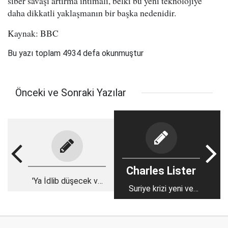
siber savaşı artırma ihtimali, belki bu yeni teknolojiye
daha dikkatli yaklaşmanın bir başka nedenidir.
Kaynak: BBC
Bu yazı toplam 4934 defa okunmuştur
Önceki ve Sonraki Yazılar
Charles Lister
'Ya İdlib düşecek ve
Suriye krizi yeni ve
devrim bitecek yahut
tehlikeli bir döneme
yeniden doğacağız'
giriyor