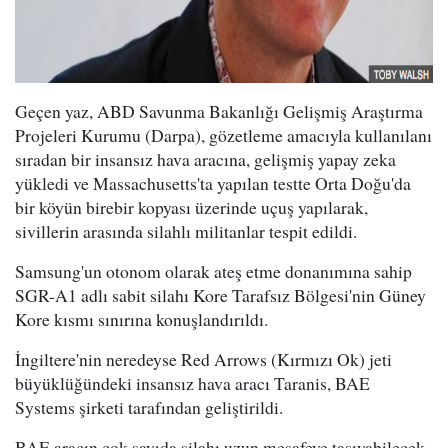
Geçen yaz, ABD Savunma Bakanlığı Gelişmiş Araştırma
Projeleri Kurumu (Darpa), gözetleme amacıyla kullanılanı
sıradan bir insansız hava aracına, gelişmiş yapay zeka
yükledi ve Massachusetts'ta yapılan testte Orta Doğu'da
bir köyün birebir kopyası üzerinde uçuş yapılarak,
sivillerin arasında silahlı militanlar tespit edildi.
Samsung'un otonom olarak ateş etme donanımına sahip
SGR-A1 adlı sabit silahı Kore Tarafsız Bölgesi'nin Güney
Kore kısmı sınırına konuşlandırıldı.
İngiltere'nin neredeyse Red Arrows (Kırmızı Ok) jeti
büyüklüğündeki insansız hava aracı Taranis, BAE
Systems şirketi tarafından geliştirildi.
BAE aracın çok sayıda silahı uzun mesafeye taşıyabilecek