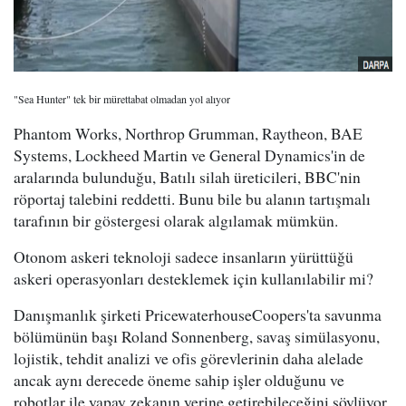
"Sea Hunter" tek bir mürettabat olmadan yol alıyor
Phantom Works, Northrop Grumman, Raytheon, BAE
Systems, Lockheed Martin ve General Dynamics'in de
aralarında bulunduğu, Batılı silah üreticileri, BBC'nin
röportaj talebini reddetti. Bunu bile bu alanın tartışmalı
tarafının bir göstergesi olarak algılamak mümkün.
Otonom askeri teknoloji sadece insanların yürüttüğü
askeri operasyonları desteklemek için kullanılabilir mi?
Danışmanlık şirketi PricewaterhouseCoopers'ta savunma
bölümünün başı Roland Sonnenberg, savaş simülasyonu,
lojistik, tehdit analizi ve ofis görevlerinin daha alelade
ancak aynı derecede öneme sahip işler olduğunu ve
robotlar ile yapay zekanın yerine getirebileceğini söylüyor.