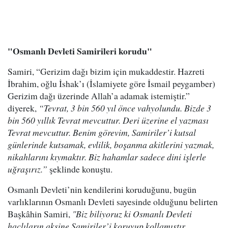
"Osmanlı Devleti Samirileri korudu"
Samiri, “Gerizim dağı bizim için mukaddestir. Hazreti
İbrahim, oğlu İshak’ı (İslamiyete göre İsmail peygamber)
Gerizim dağı üzerinde Allah’a adamak istemiştir.”
diyerek,
“Tevrat, 3 bin 560 yıl önce vahyolundu. Bizde 3
bin 560 yıllık Tevrat mevcuttur. Deri üzerine el yazması
Tevrat mevcuttur. Benim görevim, Samiriler’i kutsal
günlerinde kutsamak, evlilik, boşanma akitlerini yazmak,
nikahlarını kıymaktır. Biz hahamlar sadece dini işlerle
uğraşırız.”
şeklinde konuştu.
Osmanlı Devleti’nin kendilerini koruduğunu, bugün
varlıklarının Osmanlı Devleti sayesinde olduğunu belirten
Başkâhin Samiri,
"Biz biliyoruz ki Osmanlı Devleti
haçlıların aksine Samiriler’i koruyup kollamıştır.