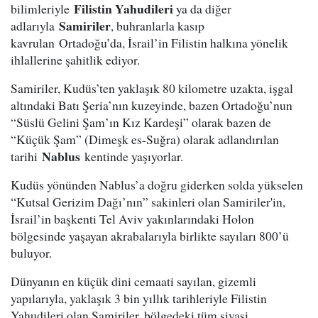
Filistin Yahudileri
bilimleriyle
ya da diğer
Samiriler
adlarıyla
, buhranlarla kasıp
kavrulan Ortadoğu’da, İsrail’in Filistin halkına yönelik
ihlallerine şahitlik ediyor.
Samiriler, Kudüs’ten yaklaşık 80 kilometre uzakta, işgal
altındaki Batı Şeria’nın kuzeyinde, bazen Ortadoğu’nun
“Süslü Gelini Şam’ın Kız Kardeşi” olarak bazen de
“Küçük Şam” (Dimeşk es-Suğra) olarak adlandırılan
Nablus
tarihi
kentinde yaşıyorlar.
Kudüs yönünden Nablus’a doğru giderken solda yükselen
“Kutsal Gerizim Dağı’nın” sakinleri olan Samiriler'in,
İsrail’in başkenti Tel Aviv yakınlarındaki Holon
bölgesinde yaşayan akrabalarıyla birlikte sayıları 800’ü
buluyor.
Dünyanın en küçük dini cemaati sayılan, gizemli
yapılarıyla, yaklaşık 3 bin yıllık tarihleriyle Filistin
Yahudileri olan Samiriler, bölgedeki tüm siyasi