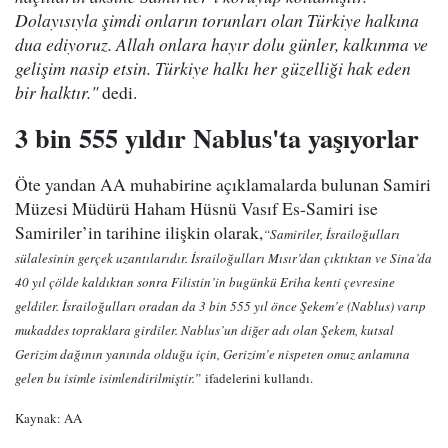
Dolayısıyla şimdi onların torunları olan Türkiye halkına
dua ediyoruz. Allah onlara hayır dolu günler, kalkınma ve
gelişim nasip etsin. Türkiye halkı her güzelliği hak eden
bir halktır."
dedi.
3 bin 555 yıldır Nablus'ta yaşıyorlar
Öte yandan AA muhabirine açıklamalarda bulunan Samiri
Müzesi Müdürü Haham Hüsnü Vasıf Es-Samiri ise
Samiriler’in tarihine ilişkin olarak,
“Samiriler, İsrailoğulları
sülalesinin gerçek uzantılarıdır. İsrailoğulları Mısır’dan çıktıktan ve Sina’da
40 yıl çölde kaldıktan sonra Filistin’in bugünkü Eriha kenti çevresine
geldiler. İsrailoğulları oradan da 3 bin 555 yıl önce Şekem’e (Nablus) varıp
mukaddes topraklara girdiler. Nablus’un diğer adı olan Şekem, kutsal
Gerizim dağının yanında olduğu için, Gerizim’e nispeten omuz anlamına
gelen bu isimle isimlendirilmiştir.”
ifadelerini kullandı.
Kaynak: AA