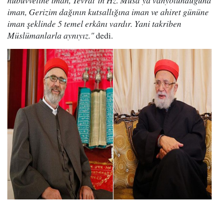
nübüvvetine iman, Tevrat’ın Hz. Musa’ya vahyolunduğuna
iman, Gerizim dağının kutsallığına iman ve ahiret gününe
iman şeklinde 5 temel erkânı vardır. Yani takriben
Müslümanlarla aynıyız."
dedi.