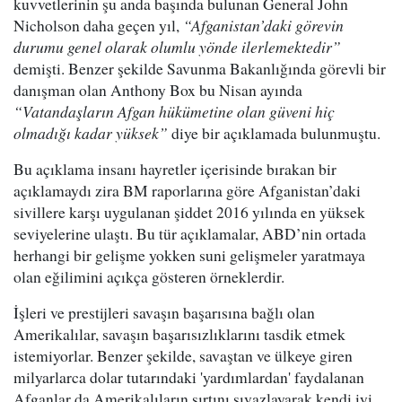
kuvvetlerinin şu anda başında bulunan General John
Nicholson daha geçen yıl,
“Afganistan’daki görevin
durumu genel olarak olumlu yönde ilerlemektedir”
demişti. Benzer şekilde Savunma Bakanlığında görevli bir
danışman olan Anthony Box bu Nisan ayında
“Vatandaşların Afgan hükümetine olan güveni hiç
olmadığı kadar yüksek”
diye bir açıklamada bulunmuştu.
Bu açıklama insanı hayretler içerisinde bırakan bir
açıklamaydı zira BM raporlarına göre Afganistan’daki
sivillere karşı uygulanan şiddet 2016 yılında en yüksek
seviyelerine ulaştı. Bu tür açıklamalar, ABD’nin ortada
herhangi bir gelişme yokken suni gelişmeler yaratmaya
olan eğilimini açıkça gösteren örneklerdir.
İşleri ve prestijleri savaşın başarısına bağlı olan
Amerikalılar, savaşın başarısızlıklarını tasdik etmek
istemiyorlar. Benzer şekilde, savaştan ve ülkeye giren
milyarlarca dolar tutarındaki 'yardımlardan' faydalanan
Afganlar da Amerikalıların sırtını sıvazlayarak kendi iyi