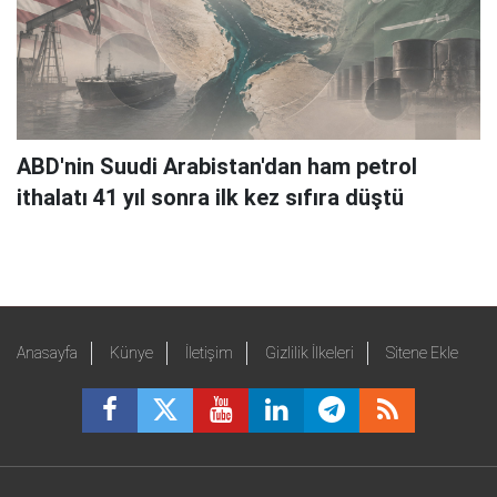
ABD'nin Suudi Arabistan'dan ham petrol
ithalatı 41 yıl sonra ilk kez sıfıra düştü
Anasayfa
Künye
İletişim
Gizlilik İlkeleri
Sitene Ekle