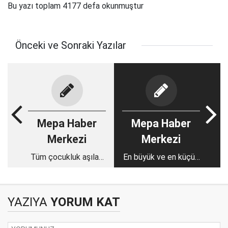
Bu yazı toplam 4177 defa okunmuştur
Önceki ve Sonraki Yazılar
Mepa Haber
Mepa Haber
Merkezi
Merkezi
Tüm çocukluk aşıları
En büyük ve en küçük
tek bir iğnede
hayvanların soyları
yapılabilir
daha hızlı tükeniyor
YAZIYA
YORUM KAT