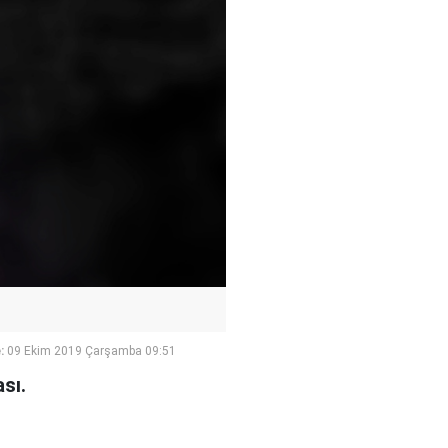
:
09 Ekim 2019 Çarşamba 09:51
sı.