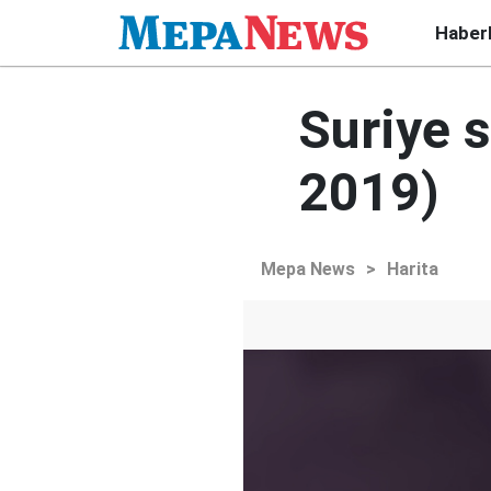
Haber
Suriye 
2019)
Mepa News
>
Harita