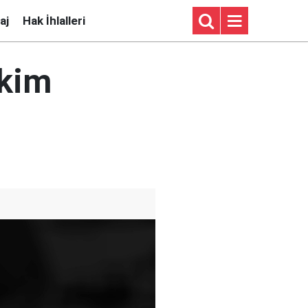
aj
Hak İhlalleri
Ekim