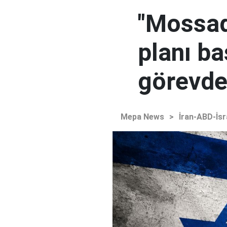
"Mossad'
planı ba
görevden
Mepa News
>
İran-ABD-İsr