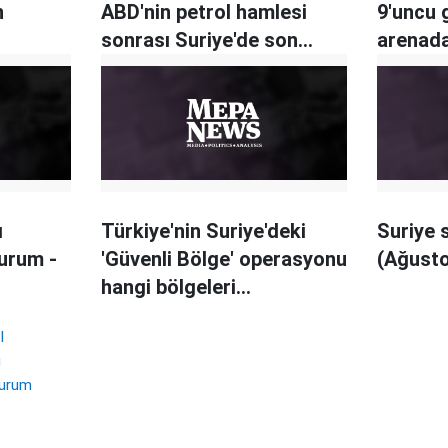
n
ABD'nin petrol hamlesi
9'uncu 
sonrası Suriye'de son
arenada
durum haritası
ı
Türkiye'nin Suriye'deki
Suriye 
urum -
'Güvenli Bölge' operasyonu
(Ağusto
hangi bölgeleri
kapsayacak?
l
ı
durum