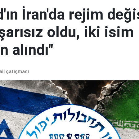
ın İran'da rejim deği
şarısız oldu, iki isim
 alındı"
ail çatışması