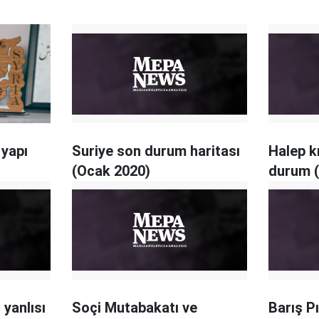
 yapı
Suriye son durum haritası
Halep k
(Ocak 2020)
durum 
 yanlısı
Soçi Mutabakatı ve
Barış P