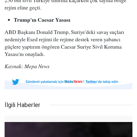
250 bin sivil Türkiye sınırına kaçarken çok sayıda bölge
rejim eline geçti.
Trump'ın Caesar Yasası
ABD Başkanı Donald Trump, Suriye'deki savaş suçları
nedeniyle Esed rejimi ile rejime destek veren yabancı
güçlere yaptırım öngören Caesar Suriye Sivil Koruma
Yasası'nı onayladı.
Kaynak: Mepa News
İlgili Haberler