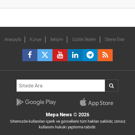
Anasayfa
Künye
İletişim
Gizlilik İlkeleri
Sitene Ekle
Mepa News
© 2026
Sitemizde kullanılan içerik ve görsellerin tüm hakları saklıdır, izinsiz
kullanımı hukuki yaptırıma tabidir.