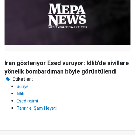
İran gösteriyor Esed vuruyor: İdlib'de sivillere
yönelik bombardıman böyle görüntülendi
Etiketler :
Suriye
Idlib
Esed rejimi
Tahrir el Şam Heyeti