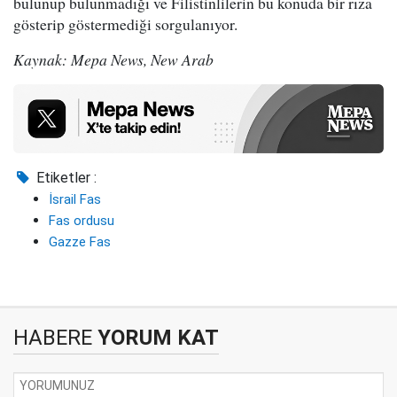
bulunup bulunmadığı ve Filistinlilerin bu konuda bir rıza
gösterip göstermediği sorgulanıyor.
Kaynak: Mepa News, New Arab
Etiketler :
İsrail Fas
Fas ordusu
Gazze Fas
HABERE
YORUM KAT