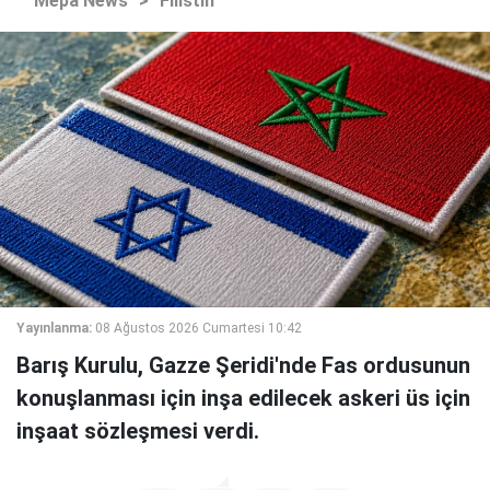
Mepa News
>
Filistin
Yayınlanma:
08 Ağustos 2026 Cumartesi 10:42
Barış Kurulu, Gazze Şeridi'nde Fas ordusunun
konuşlanması için inşa edilecek askeri üs için
inşaat sözleşmesi verdi.