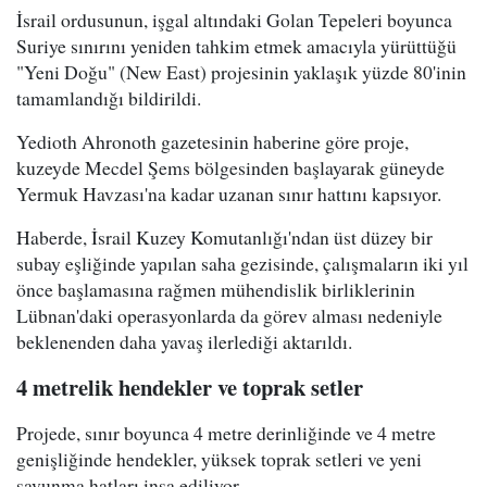
İsrail ordusunun, işgal altındaki Golan Tepeleri boyunca
Suriye sınırını yeniden tahkim etmek amacıyla yürüttüğü
"Yeni Doğu" (New East) projesinin yaklaşık yüzde 80'inin
tamamlandığı bildirildi.
Yedioth Ahronoth gazetesinin haberine göre proje,
kuzeyde Mecdel Şems bölgesinden başlayarak güneyde
Yermuk Havzası'na kadar uzanan sınır hattını kapsıyor.
Haberde, İsrail Kuzey Komutanlığı'ndan üst düzey bir
subay eşliğinde yapılan saha gezisinde, çalışmaların iki yıl
önce başlamasına rağmen mühendislik birliklerinin
Lübnan'daki operasyonlarda da görev alması nedeniyle
beklenenden daha yavaş ilerlediği aktarıldı.
4 metrelik hendekler ve toprak setler
Projede, sınır boyunca 4 metre derinliğinde ve 4 metre
genişliğinde hendekler, yüksek toprak setleri ve yeni
savunma hatları inşa ediliyor.