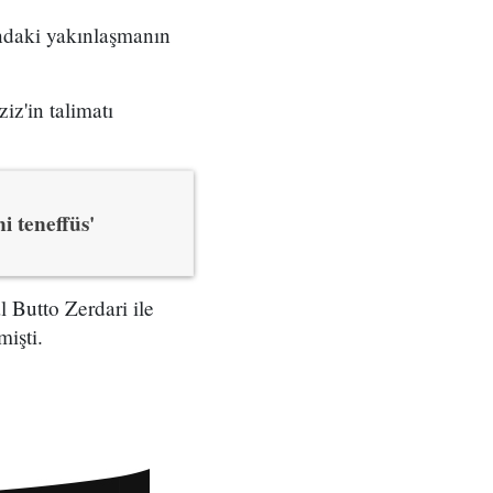
ndaki yakınlaşmanın
z'in talimatı
i teneffüs'
l Butto Zerdari ile
işti.