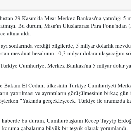
istan 29 Kasım'da Mısır Merkez Bankası'na yatırdığı 5 mi
tmıştı. Bu durum, Mısır'ın Uluslararası Para Fonu'ndan (
e altına aldı.
ayı sonlarında verdiği bilgilerde, 5 milyar dolarlık mevd
stan mevduat hesabının 10,3 milyar dolara ulaşacağını sö
 Türkiye Cumhuriyet Merkez Bankası'na 5 milyar dolar yat
e Bakanı El Cedan, ülkesinin Türkiye Cumhuriyeti Merk
arın yatırılması ve ayrıntıların görüşülmesinin birkaç gün 
öylerken "Yakında gerçekleşecek. Türkiye ile aramızda kar
n haberde bu durum, Cumhurbaşkanı Recep Tayyip Erdoğa
ı koruma çabalarına büyük bir teşvik olarak yorumlandı.