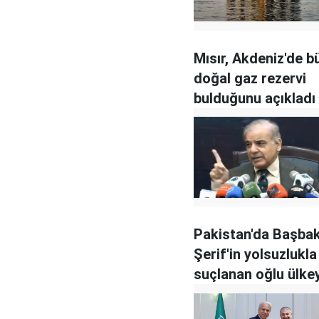
Mısır, Akdeniz'de b
doğal gaz rezervi
bulduğunu açıkladı
Pakistan'da Başba
Şerif'in yolsuzlukla
suçlanan oğlu ülke
döndü