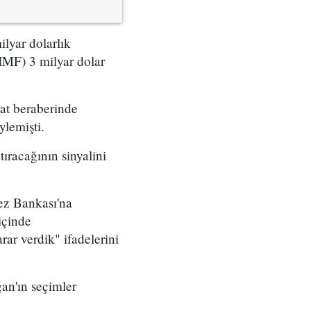
lyar dolarlık
IMF) 3 milyar dolar
uat beraberinde
ylemişti.
ıracağının sinyalini
ez Bankası'na
içinde
ar verdik" ifadelerini
n'ın seçimler