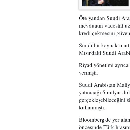
Öte yandan Suudi Arab
mevduatın vadesini uza
kredi çekmesini güvenc
Suudi bir kaynak mart 
Mısır'daki Suudi Arabi
Riyad yönetimi ayrıca
vermişti.
Suudi Arabistan Maliy
yatıracağı 5 milyar dol
gerçekleşebileceğini s
kullanmıştı.
Bloomberg'de yer ala
öncesinde Türk lirasın