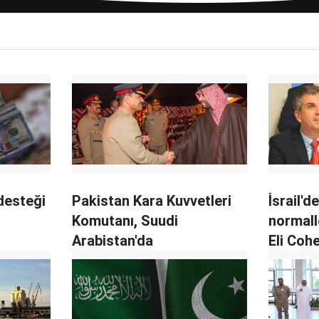
desteği
Pakistan Kara Kuvvetleri
İsrail'd
Komutanı, Suudi
normall
Arabistan'da
Eli Coh
oluyor