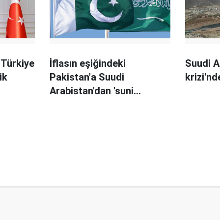
 Türkiye
İflasın eşiğindeki
Suudi A
ik
Pakistan'a Suudi
krizi'nd
Arabistan'dan 'suni
teneffüs'