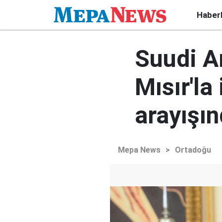
Haber
Suudi A
Mısır'la 
arayışı
Mepa News
>
Ortadoğu