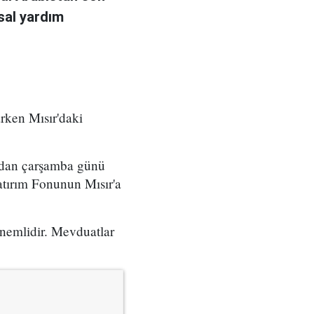
sal yardım
arken Mısır'daki
edan çarşamba günü
atırım Fonunun Mısır'a
önemlidir. Mevduatlar