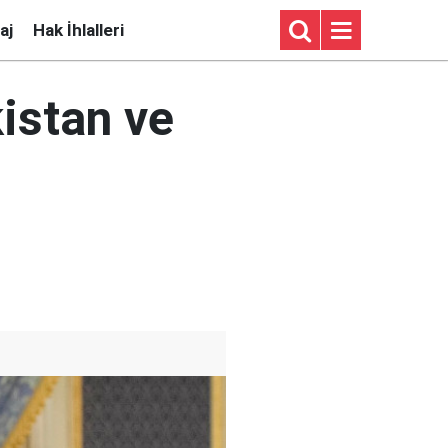
aj
Hak İhlalleri
istan ve