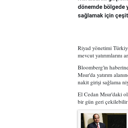
dönemde bölgede y
sağlamak için çeşit
Riyad yönetimi Türkiye 
mevcut yatırımlarını ar
Bloomberg'in haberin
Mısır'da yatırım alan
nakit girişi sağlama n
El Cedan Mısır'daki o
bir gün geri çekilebil