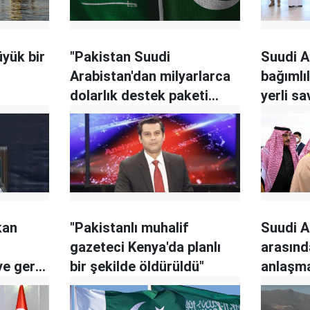
üyük bir
"Pakistan Suudi
Suudi A
Arabistan'dan milyarlarca
bağımlıl
dolarlık destek paketi
yerli s
alacak"
yoğunla
kan
"Pakistanlı muhalif
Suudi A
gazeteci Kenya'da planlı
arasınd
ye geri
bir şekilde öldürüldü"
anlaşma