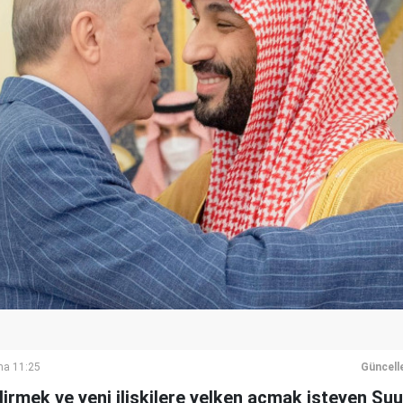
ma 11:25
Güncell
ndirmek ve yeni ilişkilere yelken açmak isteyen Su