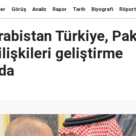
ler
Görüş
Analiz
Rapor
Tarih
Biyografi
Röport
rabistan Türkiye, Pak
ilişkileri geliştirme
nda