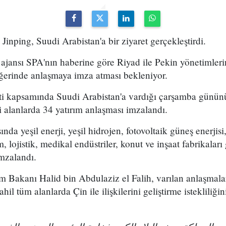
Jinping, Suudi Arabistan'a bir ziyaret gerçekleştirdi.
 ajansı SPA'nın haberine göre Riyad ile Pekin yönetimler
erinde anlaşmaya imza atması bekleniyor.
eti kapsamında Suudi Arabistan'a vardığı çarşamba günün
li alanlarda 34 yatırım anlaşması imzalandı.
nda yeşil enerji, yeşil hidrojen, fotovoltaik güneş enerjisi,
, lojistik, medikal endüstriler, konut ve inşaat fabrikaları g
mzalandı.
m Bakanı Halid bin Abdulaziz el Falih, varılan anlaşmala
il tüm alanlarda Çin ile ilişkilerini geliştirme istekliliğ