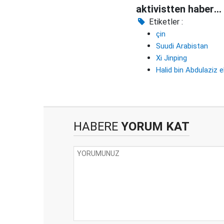
aktivistten haber
alınamıyor
Etiketler :
çin
Suudi Arabistan
Xi Jinping
Halid bin Abdulaziz el
HABERE
YORUM KAT