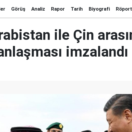
ler
Görüş
Analiz
Rapor
Tarih
Biyografi
Röport
abistan ile Çin aras
 anlaşması imzalandı