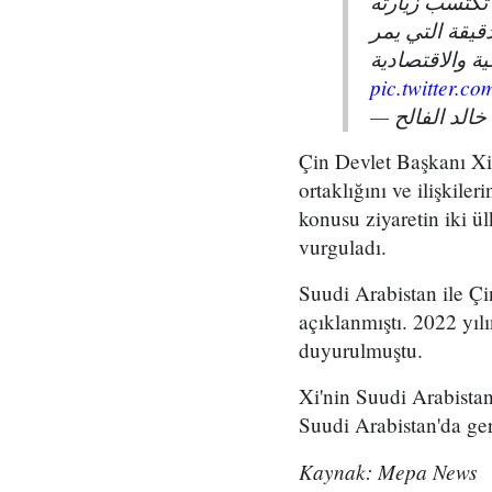
 تكتسب زيارته
دقيقة التي يمر
ية والاقتصادية
pic.twitter.
Çin Devlet Başkanı Xi'
ortaklığını ve ilişkile
konusu ziyaretin iki ü
vurguladı.
Suudi Arabistan ile Çi
açıklanmıştı. 2022 yıl
duyurulmuştu.
Xi'nin Suudi Arabistan
Suudi Arabistan'da ge
Kaynak: Mepa News