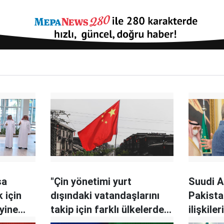
şa
"Çin yönetimi yurt
Suudi A
 için
dışındaki vatandaşlarını
Pakista
yine
takip için farklı ülkelerde
ilişkile
102 karakol kurdu"
arayışı