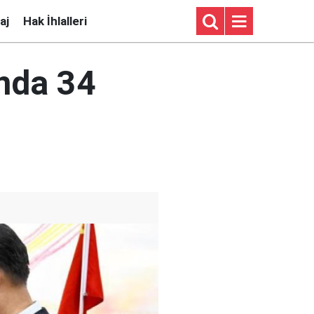
aj
Hak İhlalleri
ında 34