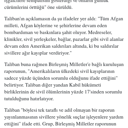
işgalcilere sempatisini gösterdiği ve onların günlük
cürümlerini örttüğü" öne sürüldü.
Taliban'ın açıklamasın da şu ifadeler yer aldı: "Tüm Afgan
milleti, Afgan köylerine ve şehirlerine devam eden
bombardıman ve baskınlara şahit oluyor. Medreseler,
klinikler, sivil yerleşkeler, bağlar, pazarlar gibi sivil alanlar
devam eden Amerikan saldırıları altında, ki bu saldırılar
sivillere ağır kayıplar verdiriyor."
Taliban buna rağmen Birleşmiş Milletler'e bağlı kuruluşun
raporunun, "Amerikalıların ülkedeki sivil kayıplarının
sadece yüzde üçünden sorumlu olduğunu ifade ettiğini"
belirtiyor. Taliban diğer yandan Kabil hükümeti
birliklerinin de sivil ölümlerinin yüzde 17'sinden sorumlu
tutulduğunu hatırlatıyor.
Taliban "böylesi tek taraflı ve adil olmayan bir raporun
yayınlanmasının sivillere yönelik suçlar işleyenlere yardım
ettiğini" ifade etti. Grup, Birleşmiş Milletler raporunun