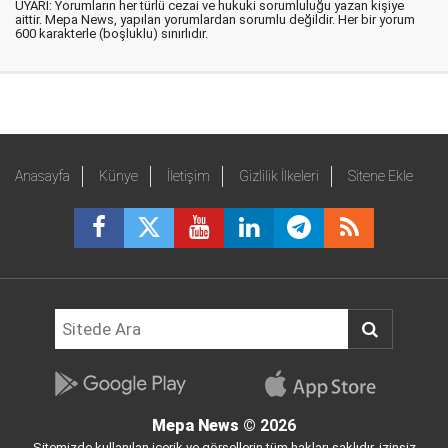
UYARI: Yorumların her türlü cezai ve hukuki sorumluluğu yazan kişiye
aittir. Mepa News, yapılan yorumlardan sorumlu değildir. Her bir yorum
600 karakterle (boşluklu) sınırlıdır.
Anasayfa
Künye
İletişim
Gizlilik İlkeleri
Sitene Ekle
Mepa News
© 2026
Sitemizde kullanılan içerik ve görsellerin tüm hakları saklıdır, izinsiz