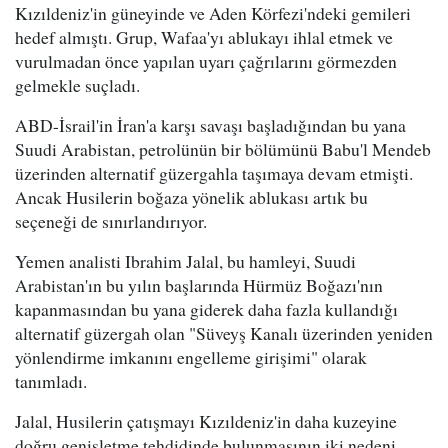
Kızıldeniz'in güneyinde ve Aden Körfezi'ndeki gemileri
hedef almıştı. Grup, Wafaa'yı ablukayı ihlal etmek ve
vurulmadan önce yapılan uyarı çağrılarını görmezden
gelmekle suçladı.
ABD-İsrail'in İran'a karşı savaşı başladığından bu yana
Suudi Arabistan, petrolünün bir bölümünü Babu'l Mendeb
üzerinden alternatif güzergahla taşımaya devam etmişti.
Ancak Husilerin boğaza yönelik ablukası artık bu
seçeneği de sınırlandırıyor.
Yemen analisti Ibrahim Jalal, bu hamleyi, Suudi
Arabistan'ın bu yılın başlarında Hürmüz Boğazı'nın
kapanmasından bu yana giderek daha fazla kullandığı
alternatif güzergah olan "Süveyş Kanalı üzerinden yeniden
yönlendirme imkanını engelleme girişimi" olarak
tanımladı.
Jalal, Husilerin çatışmayı Kızıldeniz'in daha kuzeyine
doğru genişletme tehdidinde bulunmasının iki nedeni