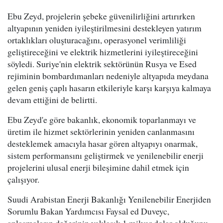
Ebu Zeyd, projelerin şebeke güvenilirliğini artırırken
altyapının yeniden iyileştirilmesini destekleyen yatırım
ortaklıkları oluşturacağını, operasyonel verimliliği
geliştireceğini ve elektrik hizmetlerini iyileştireceğini
söyledi. Suriye'nin elektrik sektörünün Rusya ve Esed
rejiminin bombardımanları nedeniyle altyapıda meydana
gelen geniş çaplı hasarın etkileriyle karşı karşıya kalmaya
devam ettiğini de belirtti.
Ebu Zeyd'e göre bakanlık, ekonomik toparlanmayı ve
üretim ile hizmet sektörlerinin yeniden canlanmasını
desteklemek amacıyla hasar gören altyapıyı onarmak,
sistem performansını geliştirmek ve yenilenebilir enerji
projelerini ulusal enerji bileşimine dahil etmek için
çalışıyor.
Suudi Arabistan Enerji Bakanlığı Yenilenebilir Enerjiden
Sorumlu Bakan Yardımcısı Faysal ed Duveyc,
anlaşmaların değerinin yaklaşık 1 milyar dolar olduğunu