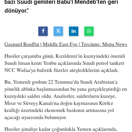
bazı Suudi gemileri Babu'l Mendeb'ten geri
dönüyor."
Gaspard Rouffin | Middle East Eye | Tercüme: Mepa News
Husiler çarşamba günü, Kızıldeniz'in kuzeyindeki önemli
Suudi liman kenti Yenbu açıklarında Suudi petrol tankeri
NCC Wafaa'ya balistik füzeler ateşlediklerini açıkladı.
Bu, Yemenli grubun 22 Temmuz'da Suudi Arabistan'a
yönelik abluka başlatmasından bu yana gerçekleştirdiği en
kuzeydeki saldırı oldu. Analistler, saldırıların kuzeye,
Mısır ve Süveyş Kanalı'na doğru kaymasının Körfez
krallığı üzerindeki ekonomik baskının artmasına yol
açacağı uyarısında bulunuyor.
Husiler şimdiye kadar çoğunlukla Yemen açıklarında,