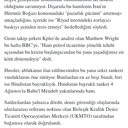
olduğunu savunuyor. Dışarıda bu hamlenin İran'ın
Hürmüz Boğazı konusundaki "pazarlık gücünü" artırmayı
amaçladığını, içeride ise "Riyad üzerindeki zorlayıcı
baskıyı yeniden tesis etmeyi" hedeflediğini söyledi.
Gemi takip şirketi Kpler'de analist olan Matthew Wright
bu hafta BBC'ye, "Ham petrol ticaretine yönelik tehdit
açısından bu krizin başlangıcından bu yana yaşadığımız en
kötü dönemdeyiz" dedi.
Husiler, ablukanın ilan edilmesinden bu yana sekiz tankeri
vurduklarını öne sürüyor. Bunlardan en az beşi Suudi, biri
ise Hindistan bayraklıydı. Hindistan bayraklı tanker 4
Ağustos'ta Babu'l Mendeb yakınlarında battı.
Saldırılardan yalnızca dördü, deniz güvenliği olaylarında
uluslararası referans noktası olan Birleşik Krallık Deniz
Ticareti Operasyonları Merkezi (UKMTO) tarafından
bağımsız olarak doğrulandı.