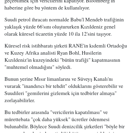
geçebilmek için vericilerini kapatıyor. Bloomberg'in
haberine göre bu yöntem de kullanılıyor.
Suudi petrol ihracatı normalde Babu'l Mendeb trafiğinin
yaklaşık yüzde 66'sını oluştururken Kızıldeniz genel
olarak küresel ticaretin yüzde 10 ila 12'sini taşıyor.
Küresel risk istihbaratı şirketi RANE'in kıdemli Ortadoğu
ve Kuzey Afrika analisti Ryan Bohl, Husilerin
Kızıldeniz'in kuzeyindeki "bütün trafiği" kapatmasının
"muhtemel olmadığını" söyledi.
Bunun yerine Mısır limanlarını ve Süveyş Kanalı'nı
vurarak "inandırıcı bir tehdit" olduklarını gösterebilir ve
Suudileri "gemilerini gizlemek için tedbirler almaya"
zorlayabilirler.
Bu tedbirler arasında "vericilerin kapatılması" ve
mürettebata "çok daha yüksek" ücretler ödenmesi
bulunabilir. Böylece Suudi denizcilik şirketleri "böyle bir