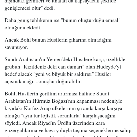
dışındaki gemileri ve ithalatı da kapsayacak şekilde
genişlemesi olur" dedi.
Daha geniş tehlikenin ise "bunun oluşturduğu emsal"
olduğunu ekledi.
Ancak Bohl bunun Husilerin çıkarına olmadığını
savunuyor.
Suudi Arabistan'ın Yemen'deki Husilere karşı, özellikle
grubun "Kızıldeniz'deki can damarı" olan Hudeyde'yi
hedef alacak "yeni ve büyük bir saldırısı" Husiler
açısından ağır sonuçlar doğurabilir.
Bohl, Husilerin gerilimi artırması halinde Suudi
Arabistan'ın Hürmüz Boğazı'nın kapanması nedeniyle
kıyıdaki Körfez Arap ülkelerinin şu anda karşı karşıya
olduğu "aynı tür lojistik sorunlarla" karşılaşacağını
söyledi. Ancak Riyad'ın Ürdün üzerinden kara
güzergahlarına ve hava yoluyla taşıma seçeneklerine sahip