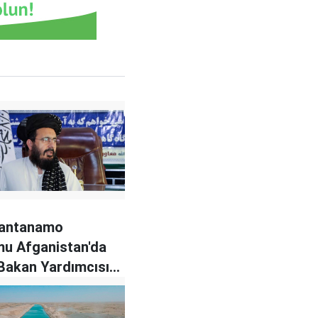
uantanamo
u Afganistan'da
i Bakan Yardımcısı