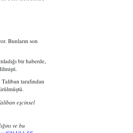
yor. Bunların son
mladığı bir haberde,
ilmişti.
 Taliban tarafından
sürülmüştü.
aliban eşcinsel
ığını ve bu