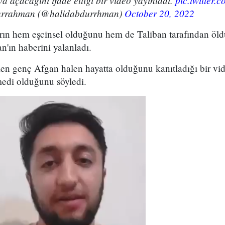
a açacağını ifade ettiği bir video yayınladı.
pic.twitter.
urrahman (@halidabdurrhman)
October 20, 2022
rın hem eşcinsel olduğunu hem de Taliban tarafından öl
an'ın haberini yalanladı.
en genç Afgan halen hayatta olduğunu kanıtladığı bir vi
edi olduğunu söyledi.