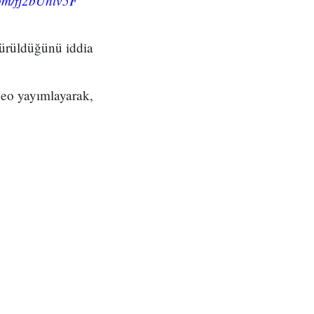
com/fj2bUhlv5F
dürüldüğünü iddia
deo yayımlayarak,