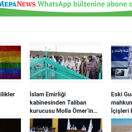
likler
İslam Emirliği
Eski G
kabinesinden Taliban
mahkum
kurucusu Molla Ömer'in
İçişler
mezarına ziyaret
oldu