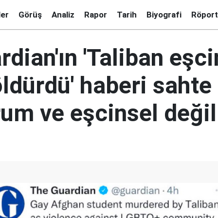
ler
Görüş
Analiz
Rapor
Tarih
Biyografi
Röport
dian'ın 'Taliban eşci
ldürdü' haberi sahte 
rum ve eşcinsel değil