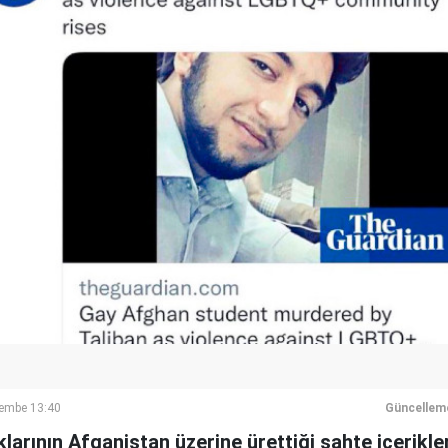
embe 13:40
Güncellem
larının Afganistan üzerine ürettiği sahte içerik