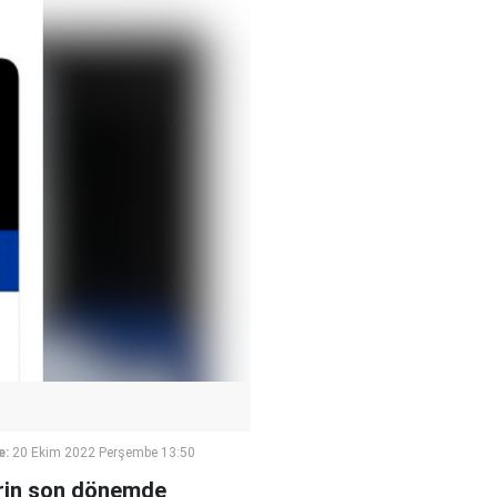
e:
20 Ekim 2022 Perşembe 13:50
lerin son dönemde