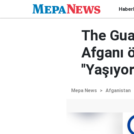
Haber
The Guar
Afganı ö
"Yaşıyo
Mepa News
>
Afganistan