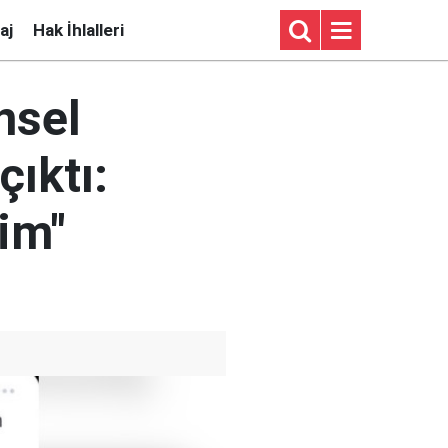
aj
Hak İhlalleri
nsel
çıktı:
im"