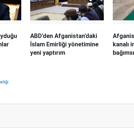
koyduğu
ABD'den Afganistan'daki
Afganis
nlar
İslam Emirliği yönetimine
kanalı i
yeni yaptırım
bağımsı
rliği