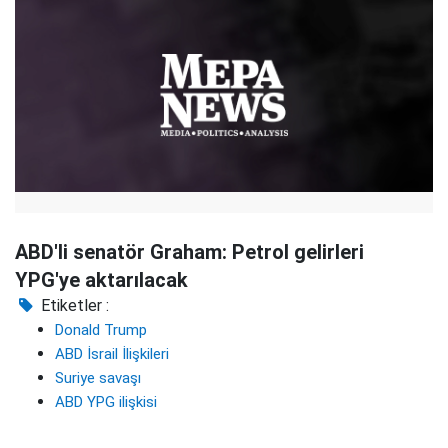
ABD'li senatör Graham: Petrol gelirleri
YPG'ye aktarılacak
Etiketler :
Donald Trump
ABD İsrail İlişkileri
Suriye savaşı
ABD YPG ilişkisi