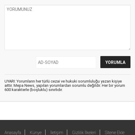
UYARI: Yorumların her türlü cezai ve hukuki sorumluluğu yazan kişiye
aittir. Mepa News, yapılan yorumlardan sorumlu değildir. Her bir yorum
600 karakterle (boşluklu) sınırlıdır.
Anasayfa
Künye
İletişim
Gizlilik İlkeleri
Sitene Ekle