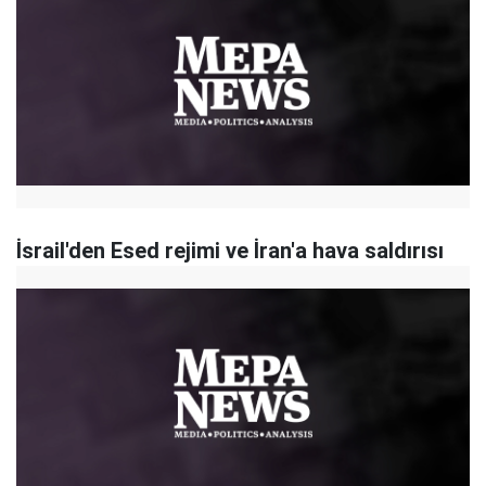
İsrail'den Esed rejimi ve İran'a hava saldırısı