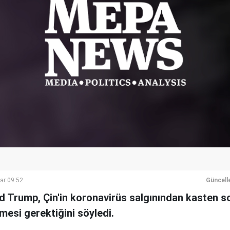
ar 09:52
Güncell
 Trump, Çin'in koronavirüs salgınından kasten 
mesi gerektiğini söyledi.