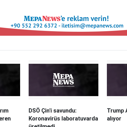
ırım
DSÖ Çin'i savundu:
Trump 
veren
Koronavirüs laboratuvarda
alıyor
üretilmedi