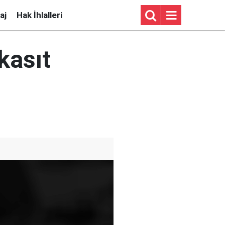
aj
Hak İhlalleri
kasıt