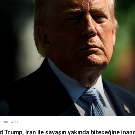
Cuma 14:31
Trump, İran ile savaşın yakında biteceğine inandı