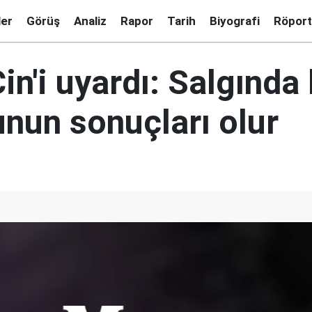
ler
Görüş
Analiz
Rapor
Tarih
Biyografi
Röport
n'i uyardı: Salgında 
unun sonuçları olur