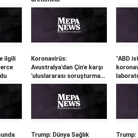
 ilgili
Koronavirüs:
"ABD is
lerce
Avustralya'dan Çin'e karşı
koronav
ldu
'uluslararası soruşturma
laborat
talebi
iddiasın
sunda
Trump: Dünya Sağlık
Trump: