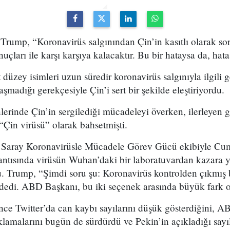
ump, “Koronavirüs salgınından Çin’in kasıtlı olarak s
çları ile karşı karşıya kalacaktır. Bu bir hataysa da, hata
üzey isimleri uzun süredir koronavirüs salgınıyla ilgili g
şmadığı gerekçesiyle Çin’i sert bir şekilde eleştiriyordu.
lerinde Çin’in sergilediği mücadeleyi överken, ilerleyen 
 “Çin virüsü” olarak bahsetmişti.
Saray Koronavirüsle Mücadele Görev Gücü ekibiyle Cum
antısında virüsün Wuhan’daki bir laboratuvardan kazara 
ştu. Trump, “Şimdi soru şu: Koronavirüs kontrolden çıkmış 
” dedi. ABD Başkanı, bu iki seçenek arasında büyük fark 
e Twitter’da can kaybı sayılarını düşük gösterdiğini, A
amalarını bugün de sürdürdü ve Pekin’in açıkladığı sayıla