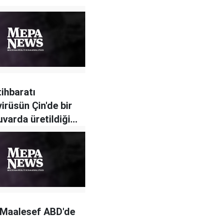
tihbaratı
irüsün Çin'de bir
uvarda üretildiği
ı araştırıyor"
 Maalesef ABD'de