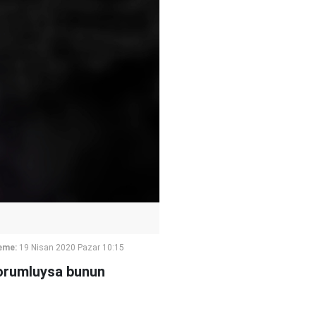
eme:
19 Nisan 2020 Pazar 10:15
sorumluysa bunun