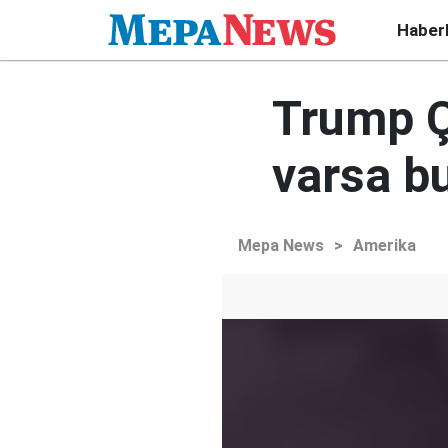
Haber
Trump Çi
varsa b
Mepa News
>
Amerika