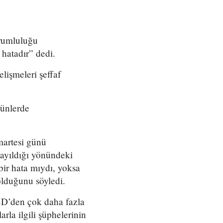
orumluluğu
 hatadır” dedi.
elişmeleri şeffaf
günlerde
artesi günü
yayıldığı yönündeki
bir hata mıydı, yoksa
olduğunu söyledi.
BD’den çok daha fazla
rla ilgili şüphelerinin