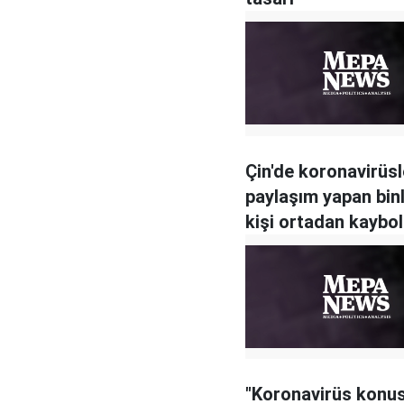
Çin'de koronavirüsle
paylaşım yapan bin
kişi ortadan kaybo
"Koronavirüs konu