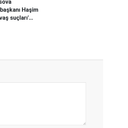
sova
başkanı Haşim
vaş suçları'
yla hakim
nda