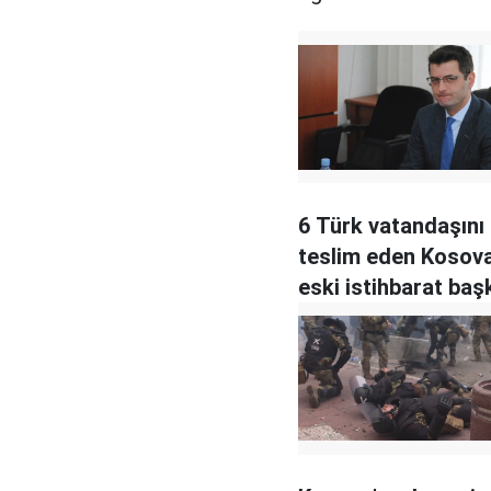
6 Türk vatandaşını
teslim eden Kosova
eski istihbarat baş
hapis cezası