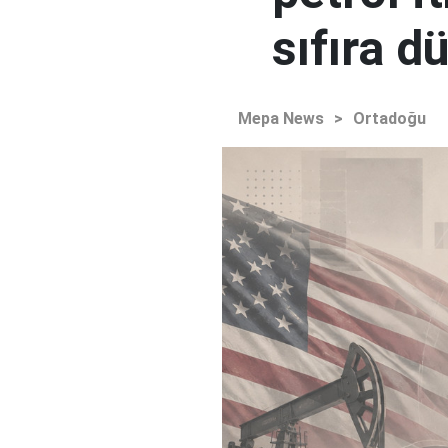
sıfıra d
Mepa News
>
Ortadoğu