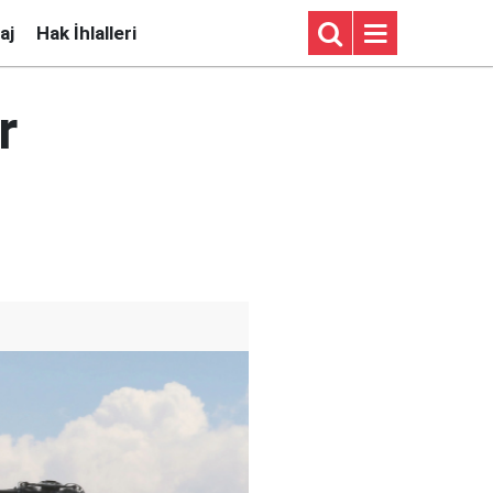
aj
Hak İhlalleri
r