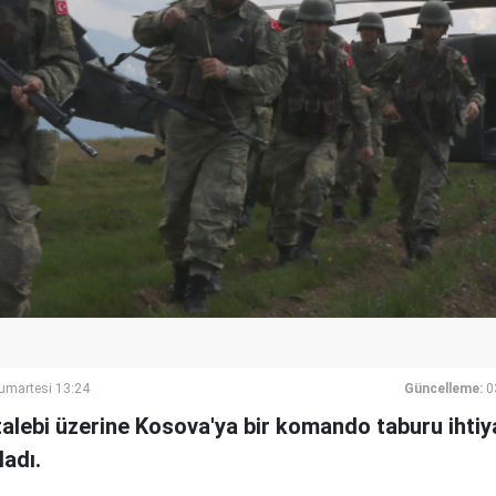
umartesi 13:24
Güncelleme:
0
lebi üzerine Kosova'ya bir komando taburu ihtiyat
adı.