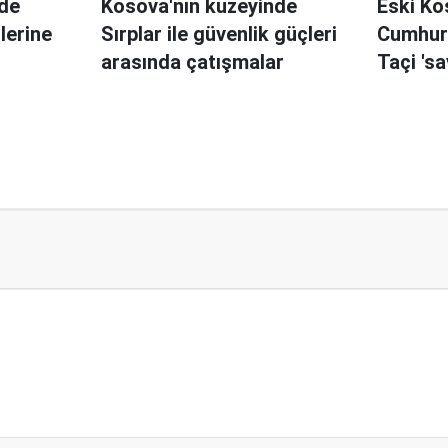
nde
Kosova'nın kuzeyinde
Eski Ko
lerine
Sırplar ile güvenlik güçleri
Cumhur
arasında çatışmalar
Taçi 'sa
iddiası
karşısı