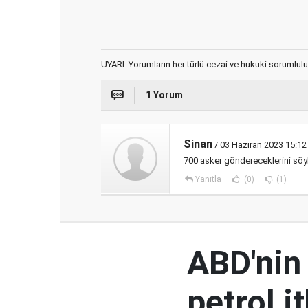
UYARI: Yorumların her türlü cezai ve hukuki sorumlulu
1 Yorum
Sinan
/ 03 Haziran 2023 15:12
700 asker göndereceklerini söyl
Yanıtla
(0)
(1)
ABD'nin
petrol i