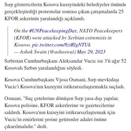
Sırp göstericilerin Kosova kuzeyindeki belediyeler önünde
gerçekleştirdiği protestolar sonrası çıkan çatışmalarda 25
KFOR askerinin yaralandığı açıklandı.
On the
#UNPeacekeepingDay
, NATO Peacekeepers
(KFOR) were attacked by Serbian extremists in
Kosovo.
pic.twitter.com/8ztRlgNTUk
— Ashok Swain (@ashoswai)
May 29, 2023
Sırbistan Cumhurbaşkanı Aleksandar Vucic ise 3'ü ağır 52
Kosovalı Sırbın yaralandığını söyledi.
Kosova Cumhurbaşkanı Vjosa Osmani, Sırp mevkidaşı
Vucic'i Kosova'nın kuzeyini istikrarsızlaştırmakla suçladı.
Osmani, "Suç çetelerine dönüşen Sırp yasa dışı yapılar,
Kosova polisine, KFOR askerlerine ve gazetecilerine
saldırdı. Kosova'nın kuzeyini istikrarsızlaştırmak için
Vucic'in emirlerini yerine getirenler adalet önüne
çıkarılmalıdır." dedi.