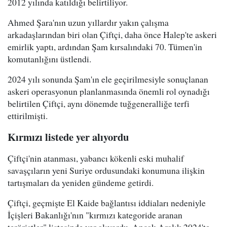
2012 yılında katıldığı belirtiliyor.
Ahmed Şara'nın uzun yıllardır yakın çalışma
arkadaşlarından biri olan Çiftçi, daha önce Halep'te askeri
emirlik yaptı, ardından Şam kırsalındaki 70. Tümen'in
komutanlığını üstlendi.
2024 yılı sonunda Şam'ın ele geçirilmesiyle sonuçlanan
askeri operasyonun planlanmasında önemli rol oynadığı
belirtilen Çiftçi, aynı dönemde tuğgeneralliğe terfi
ettirilmişti.
Kırmızı listede yer alıyordu
Çiftçi'nin atanması, yabancı kökenli eski muhalif
savaşçıların yeni Suriye ordusundaki konumuna ilişkin
tartışmaları da yeniden gündeme getirdi.
Çiftçi, geçmişte El Kaide bağlantısı iddiaları nedeniyle
İçişleri Bakanlığı'nın "kırmızı kategoride aranan
teröristler" listesinde yer alıyordu. Ancak Aralık 2024'te