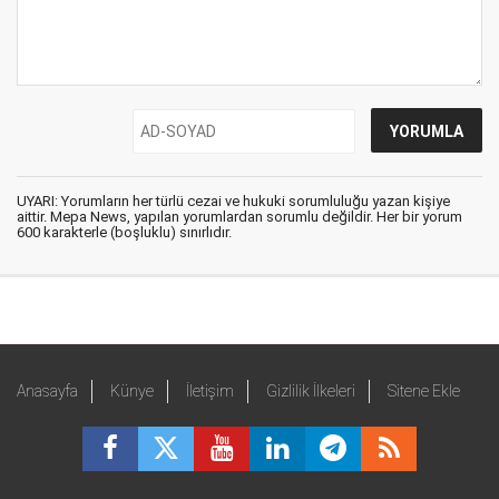
UYARI: Yorumların her türlü cezai ve hukuki sorumluluğu yazan kişiye
aittir. Mepa News, yapılan yorumlardan sorumlu değildir. Her bir yorum
600 karakterle (boşluklu) sınırlıdır.
Anasayfa
Künye
İletişim
Gizlilik İlkeleri
Sitene Ekle