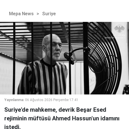
Mepa News
>
Suriye
Yayınlanma:
06 Ağustos 2026 Perşembe 17:41
Suriye'de mahkeme, devrik Beşar Esed
rejiminin müftüsü Ahmed Hassun'un idamını
istedi.