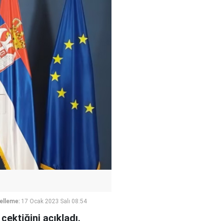
elleme:
17 Ocak 2023 Salı 08:54
çektiğini açıkladı.