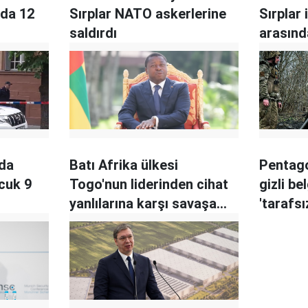
nda 12
Sırplar NATO askerlerine
Sırplar 
saldırdı
arasınd
lda
Batı Afrika ülkesi
Pentago
ocuk 9
Togo'nun liderinden cihat
gizli be
yanlılarına karşı savaşa
'tarafsı
dair açıklamalar
Ukrayna'