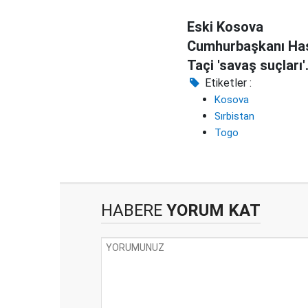
Eski Kosova
Cumhurbaşkanı Ha
Taçi 'savaş suçları'
iddiasıyla hakim
Etiketler :
Kosova
karşısında
Sırbistan
Togo
HABERE
YORUM KAT