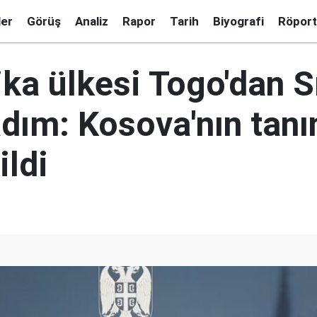
ler
Görüş
Analiz
Rapor
Tarih
Biyografi
Röport
ika ülkesi Togo'dan S
adım: Kosova'nın tan
ildi