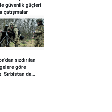
ile güvenlik güçleri
a çatışmalar
n'dan sızdırılan
lgelere göre
z' Sırbistan da
yı silahlandırdı