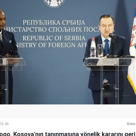
 08:46
Günc
Togo, Kosova'nın tanınmasına yönelik kararını geri 