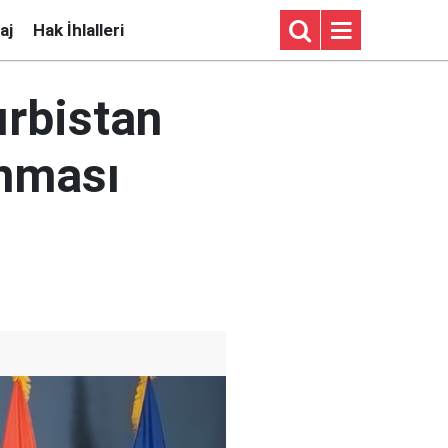
aj
Hak İhlalleri
ırbistan
ınması