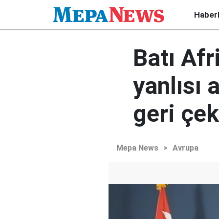
Haber
Batı Afr
yanlısı 
geri çek
Mepa News
>
Avrupa