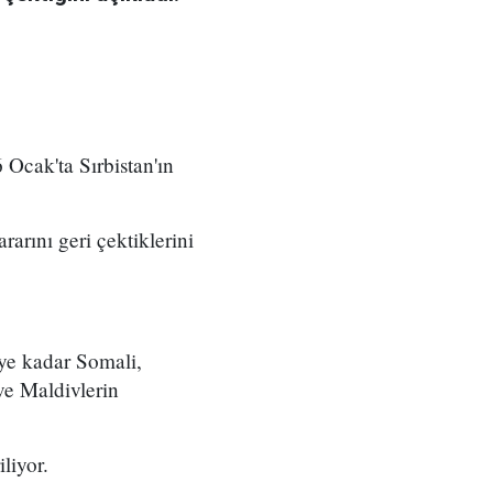
Ocak'ta Sırbistan'ın
rarını geri çektiklerini
ye kadar Somali,
ve Maldivlerin
liyor.