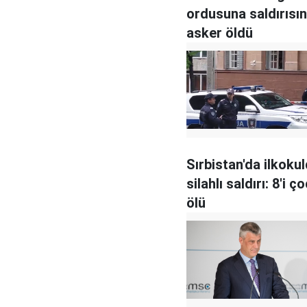
ordusuna saldırısı
asker öldü
Sırbistan'da ilkoku
silahlı saldırı: 8'i ç
ölü