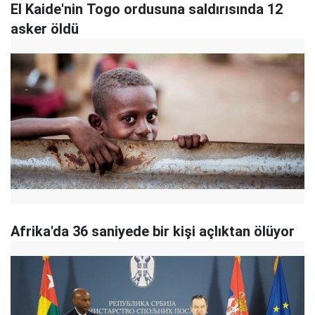
El Kaide'nin Togo ordusuna saldırısında 12
asker öldü
Afrika'da 36 saniyede bir kişi açlıktan ölüyor