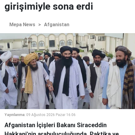
girişimiyle sona erdi
Mepa News
>
Afganistan
Yayınlanma:
09 Ağustos 2026 Pazar 16:06
Afganistan İçişleri Bakanı Siraceddin
Hakkani'nin arabuluculuğunda, Paktika ve