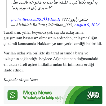
په لویه پکتیا کې د خلیفه صاحب په هڅو څه باندې سل
کلنه بدي پای ته ورسېده!
pic.twitter.com/X0IkkF1maH
بشپړ راپور????
— Abdullah Raihan (@Raihan_093)
August 9, 2026
Tarafların, yıllar boyunca çok sayıda uzlaştırma
girişiminin başarısız olmasının ardından, anlaşmazlığın
çözümü konusunda Hakkani'ye tam yetki verdiği belirtildi.
Varılan uzlaşıyla birlikte iki taraf arasında barış ve
uzlaşının sağlandığı, böylece Afganistan'ın doğusundaki
en uzun süreli aşiret ihtilaflarından birinin sona erdiği
ifade edildi.
Kaynak: Mepa News