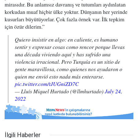
mirasıdır. Bu anlamsız davranış ve tutumları aydınlatan
korkudan muaf hiçbir ülke yoktur. Dünyanın her yerinde
kusurları büyütüyorlar. Çok fazla örnek var. İlk tepkim
için özür dilerim.”
Quiero insistir en algo: en caliente, es humano
sentir y expresar cosas como rencor porque llevas
una década viviendo aquí y has sufrido una
violencia irracional. Pero Turquía es un sitio de
gente maravillosa, como quienes nos ayudaron o
quien me envió esto nada más enterarse.
pic.twitter.com/tJUGniZD7C
— Lluís Miquel Hurtado (@llmhurtado)
July 24,
2022
İlgili Haberler