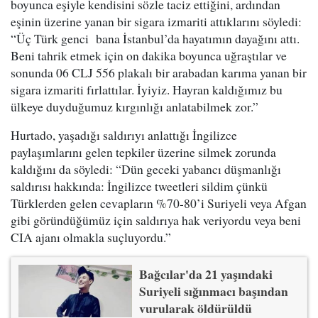
boyunca eşiyle kendisini sözle taciz ettiğini, ardından
eşinin üzerine yanan bir sigara izmariti attıklarını söyledi:
“Üç Türk genci bana İstanbul’da hayatımın dayağını attı.
Beni tahrik etmek için on dakika boyunca uğraştılar ve
sonunda 06 CLJ 556 plakalı bir arabadan karıma yanan bir
sigara izmariti fırlattılar. İyiyiz. Hayran kaldığımız bu
ülkeye duyduğumuz kırgınlığı anlatabilmek zor.”
Hurtado, yaşadığı saldırıyı anlattığı İngilizce
paylaşımlarını gelen tepkiler üzerine silmek zorunda
kaldığını da söyledi: “Dün geceki yabancı düşmanlığı
saldırısı hakkında: İngilizce tweetleri sildim çünkü
Türklerden gelen cevapların %70-80’i Suriyeli veya Afgan
gibi göründüğümüz için saldırıya hak veriyordu veya beni
CIA ajanı olmakla suçluyordu.”
Bağcılar'da 21 yaşındaki
Suriyeli sığınmacı başından
vurularak öldürüldü