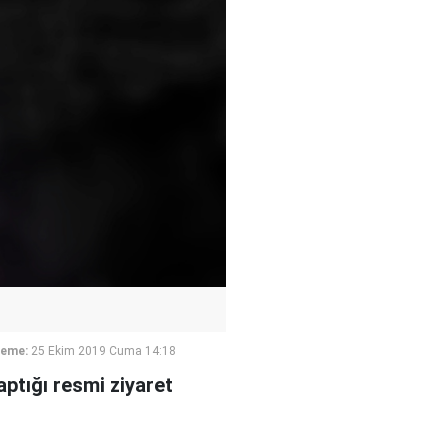
leme:
25 Ekim 2019 Cuma 14:18
ptığı resmi ziyaret