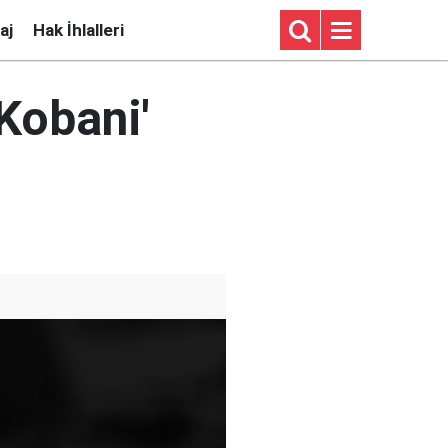
aj
Hak İhlalleri
Kobani'