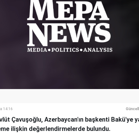
a 14:16
Güncel
vlüt Çavuşoğlu, Azerbaycan'ın başkenti Bakü'ye ya
e ilişkin değerlendirmelerde bulundu.