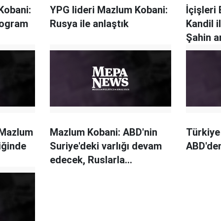
Kobani:
YPG lideri Mazlum Kobani:
İçişleri
program
Rusya ile anlaştık
Kandil i
Şahin a
var
 Mazlum
Mazlum Kobani: ABD'nin
Türkiye
iğinde
Suriye'deki varlığı devam
ABD'den
edecek, Ruslarla
müzakerelerimiz devam
ediyor