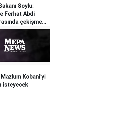
 Bakanı Soylu:
le Ferhat Abdi
rasında çekişme
 Mazlum Kobani'yi
 isteyecek