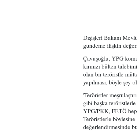
Dışişleri Bakanı Mevl
gündeme ilişkin değe
Çavuşoğlu, YPG komuta
kırmızı bülten talebim
olan bir teröristle mü
yapılması, böyle şey 
'Teröristler meşrulaşt
gibi başka teröristler
YPG/PKK, FETÖ hepsi t
Teröristlerle böylesin
değerlendirmesinde b