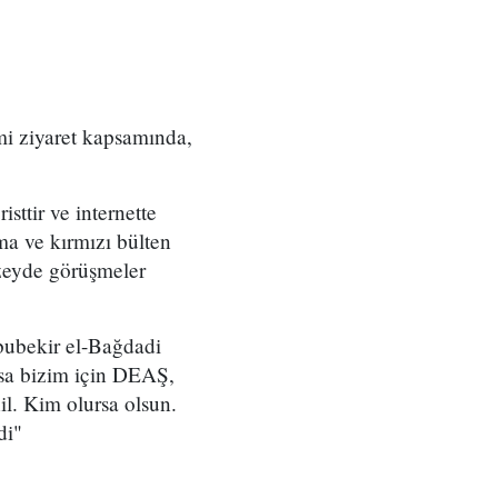
mi ziyaret kapsamında,
ttir ve internette
ma ve kırmızı bülten
üzeyde görüşmeler
Ebubekir el-Bağdadi
ysa bizim için DEAŞ,
l. Kim olursa olsun.
di"