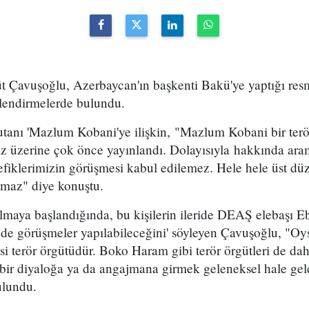
üt Çavuşoğlu, Azerbaycan'ın başkenti Bakü'ye yaptığı res
rlendirmelerde bulundu.
nı 'Mazlum Kobani'ye ilişkin, "Mazlum Kobani bir teröris
iz üzerine çok önce yayınlandı. Dolayısıyla hakkında ara
ttefiklerimizin görüşmesi kabul edilemez. Hele hele üst d
olmaz" diye konuştu.
ırılmaya başlandığında, bu kişilerin ileride DEAŞ elebaşı 
le de görüşmeler yapılabileceğini' söyleyen Çavuşoğlu, "O
erör örgütüdür. Boko Haram gibi terör örgütleri de dahi
e bir diyaloğa ya da angajmana girmek geleneksel hale gel
ulundu.