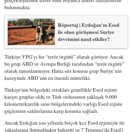
gerçekleştirmek üzere sınır boyunca askeri faaliyetlerde
bulunmakta.
Röportaj | Erdoğan'ın Esed
ile olası görüşmesi Suriye
devrimini nasıl etkiler?
Türkiye YPG'yi bir “terör örgütü” olarak görüyor. Ancak
bu grup ABD ve Avrupa Birliği tarafından “terör örgütü”
olarak tanımlanmıyor. Hatta söz konusu grup Suriye’nin
kuzeyinde ABD’nin en önemli müttefiki.
Türkiye'nin bölgedeki ortakları genellikle Esed rejimi
karşıtı gruplar oldu ve Türk ordusunun yaklaşık 9.000
kilometrekarelik sınır bölgelerindeki varlığı Esed rejimi
güçlerinin saldırılarına karşı koruma sağladı.
Ancak Erdoğan son yıllarda birçok kez Esed rejimiyle ile
yakınlaşma ihtimalinden bahsetti ve 7 Temmuz'da Esed'i