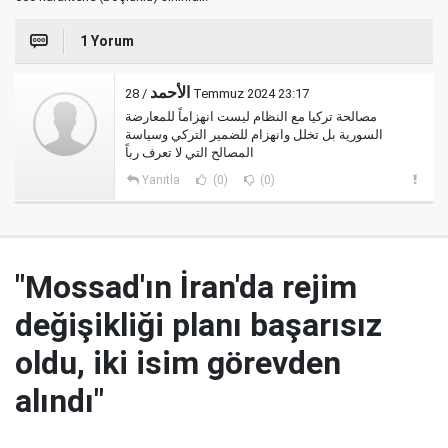
1 Yorum
الأحمد
/ 28 Temmuz 2024 23:17
مصالحة تركيا مع النظام ليست انهزاماً للمعارضة
السورية بل تخلل وانهزام للضمير التركي وسياسة
المصالح التي لا تعرف رباً
Yanıtla
(0)
(0)
"Mossad'ın İran'da rejim
değişikliği planı başarısız
oldu, iki isim görevden
alındı"