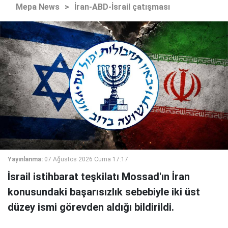
Mepa News
>
İran-ABD-İsrail çatışması
Yayınlanma:
07 Ağustos 2026 Cuma 17:17
İsrail istihbarat teşkilatı Mossad'ın İran
konusundaki başarısızlık sebebiyle iki üst
düzey ismi görevden aldığı bildirildi.