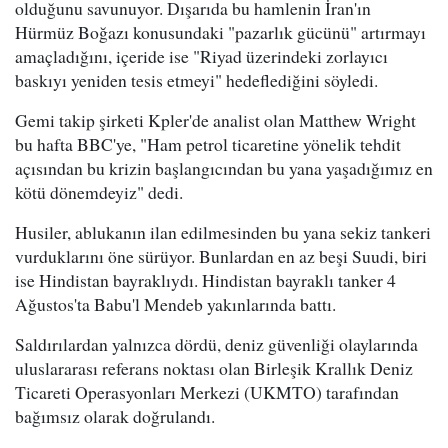
olduğunu savunuyor. Dışarıda bu hamlenin İran'ın
Hürmüz Boğazı konusundaki "pazarlık gücünü" artırmayı
amaçladığını, içeride ise "Riyad üzerindeki zorlayıcı
baskıyı yeniden tesis etmeyi" hedeflediğini söyledi.
Gemi takip şirketi Kpler'de analist olan Matthew Wright
bu hafta BBC'ye, "Ham petrol ticaretine yönelik tehdit
açısından bu krizin başlangıcından bu yana yaşadığımız en
kötü dönemdeyiz" dedi.
Husiler, ablukanın ilan edilmesinden bu yana sekiz tankeri
vurduklarını öne sürüyor. Bunlardan en az beşi Suudi, biri
ise Hindistan bayraklıydı. Hindistan bayraklı tanker 4
Ağustos'ta Babu'l Mendeb yakınlarında battı.
Saldırılardan yalnızca dördü, deniz güvenliği olaylarında
uluslararası referans noktası olan Birleşik Krallık Deniz
Ticareti Operasyonları Merkezi (UKMTO) tarafından
bağımsız olarak doğrulandı.