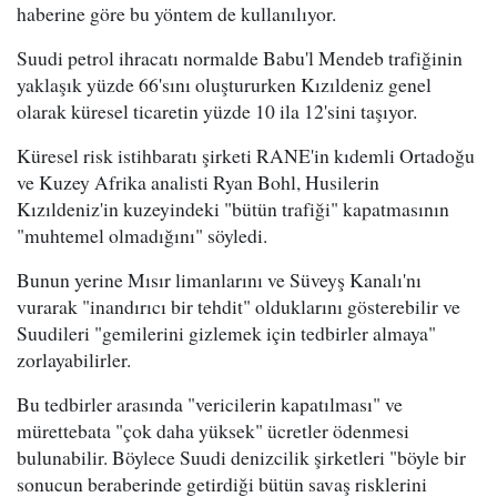
haberine göre bu yöntem de kullanılıyor.
Suudi petrol ihracatı normalde Babu'l Mendeb trafiğinin
yaklaşık yüzde 66'sını oluştururken Kızıldeniz genel
olarak küresel ticaretin yüzde 10 ila 12'sini taşıyor.
Küresel risk istihbaratı şirketi RANE'in kıdemli Ortadoğu
ve Kuzey Afrika analisti Ryan Bohl, Husilerin
Kızıldeniz'in kuzeyindeki "bütün trafiği" kapatmasının
"muhtemel olmadığını" söyledi.
Bunun yerine Mısır limanlarını ve Süveyş Kanalı'nı
vurarak "inandırıcı bir tehdit" olduklarını gösterebilir ve
Suudileri "gemilerini gizlemek için tedbirler almaya"
zorlayabilirler.
Bu tedbirler arasında "vericilerin kapatılması" ve
mürettebata "çok daha yüksek" ücretler ödenmesi
bulunabilir. Böylece Suudi denizcilik şirketleri "böyle bir
sonucun beraberinde getirdiği bütün savaş risklerini