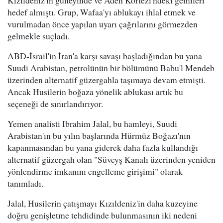
Kızıldeniz'in güneyinde ve Aden Körfezi'ndeki gemileri
hedef almıştı. Grup, Wafaa'yı ablukayı ihlal etmek ve
vurulmadan önce yapılan uyarı çağrılarını görmezden
gelmekle suçladı.
ABD-İsrail'in İran'a karşı savaşı başladığından bu yana
Suudi Arabistan, petrolünün bir bölümünü Babu'l Mendeb
üzerinden alternatif güzergahla taşımaya devam etmişti.
Ancak Husilerin boğaza yönelik ablukası artık bu
seçeneği de sınırlandırıyor.
Yemen analisti Ibrahim Jalal, bu hamleyi, Suudi
Arabistan'ın bu yılın başlarında Hürmüz Boğazı'nın
kapanmasından bu yana giderek daha fazla kullandığı
alternatif güzergah olan "Süveyş Kanalı üzerinden yeniden
yönlendirme imkanını engelleme girişimi" olarak
tanımladı.
Jalal, Husilerin çatışmayı Kızıldeniz'in daha kuzeyine
doğru genişletme tehdidinde bulunmasının iki nedeni