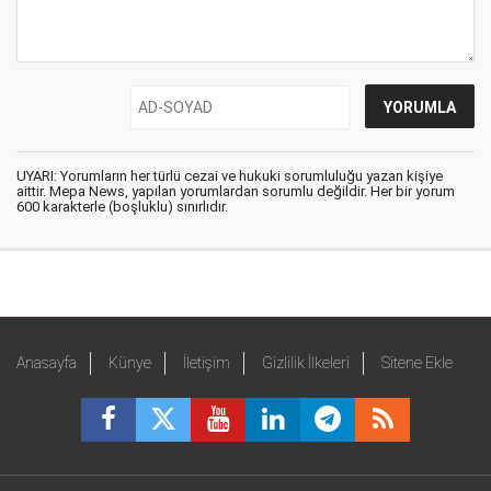
UYARI: Yorumların her türlü cezai ve hukuki sorumluluğu yazan kişiye
aittir. Mepa News, yapılan yorumlardan sorumlu değildir. Her bir yorum
600 karakterle (boşluklu) sınırlıdır.
Anasayfa
Künye
İletişim
Gizlilik İlkeleri
Sitene Ekle