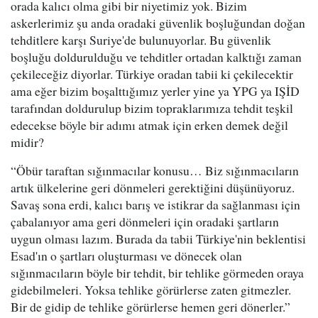
orada kalıcı olma gibi bir niyetimiz yok. Bizim
askerlerimiz şu anda oradaki güvenlik boşluğundan doğan
tehditlere karşı Suriye'de bulunuyorlar. Bu güvenlik
boşluğu doldurulduğu ve tehditler ortadan kalktığı zaman
çekileceğiz diyorlar. Türkiye oradan tabii ki çekilecektir
ama eğer bizim boşalttığımız yerler yine ya YPG ya IŞİD
tarafından doldurulup bizim topraklarımıza tehdit teşkil
edecekse böyle bir adımı atmak için erken demek değil
midir?
“Öbür taraftan sığınmacılar konusu… Biz sığınmacıların
artık ülkelerine geri dönmeleri gerektiğini düşünüyoruz.
Savaş sona erdi, kalıcı barış ve istikrar da sağlanması için
çabalanıyor ama geri dönmeleri için oradaki şartların
uygun olması lazım. Burada da tabii Türkiye'nin beklentisi
Esad'ın o şartları oluşturması ve dönecek olan
sığınmacıların böyle bir tehdit, bir tehlike görmeden oraya
gidebilmeleri. Yoksa tehlike görürlerse zaten gitmezler.
Bir de gidip de tehlike görürlerse hemen geri dönerler.”