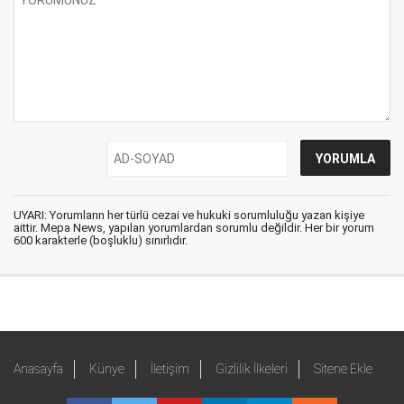
UYARI: Yorumların her türlü cezai ve hukuki sorumluluğu yazan kişiye
aittir. Mepa News, yapılan yorumlardan sorumlu değildir. Her bir yorum
600 karakterle (boşluklu) sınırlıdır.
Anasayfa
Künye
İletişim
Gizlilik İlkeleri
Sitene Ekle