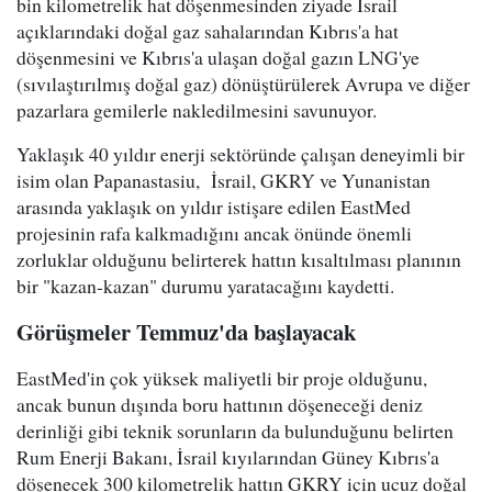
bin kilometrelik hat döşenmesinden ziyade İsrail
açıklarındaki doğal gaz sahalarından Kıbrıs'a hat
döşenmesini ve Kıbrıs'a ulaşan doğal gazın LNG'ye
(sıvılaştırılmış doğal gaz) dönüştürülerek Avrupa ve diğer
pazarlara gemilerle nakledilmesini savunuyor.
Yaklaşık 40 yıldır enerji sektöründe çalışan deneyimli bir
isim olan Papanastasiu, İsrail, GKRY ve Yunanistan
arasında yaklaşık on yıldır istişare edilen EastMed
projesinin rafa kalkmadığını ancak önünde önemli
zorluklar olduğunu belirterek hattın kısaltılması planının
bir "kazan-kazan" durumu yaratacağını kaydetti.
Görüşmeler Temmuz'da başlayacak
EastMed'in çok yüksek maliyetli bir proje olduğunu,
ancak bunun dışında boru hattının döşeneceği deniz
derinliği gibi teknik sorunların da bulunduğunu belirten
Rum Enerji Bakanı, İsrail kıyılarından Güney Kıbrıs'a
döşenecek 300 kilometrelik hattın GKRY için ucuz doğal