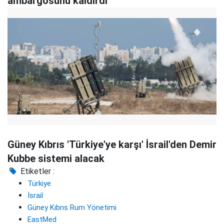
ambargosunu kaldırdı
Güney Kıbrıs 'Türkiye'ye karşı' İsrail'den Demir
Kubbe sistemi alacak
Etiketler :
Türkiye
İsrail
Güney Kıbrıs Rum Yönetimi
EastMed