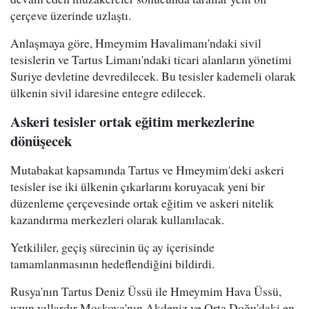
çerçeve üzerinde uzlaştı.
Anlaşmaya göre, Hmeymim Havalimanı'ndaki sivil
tesislerin ve Tartus Limanı'ndaki ticari alanların yönetimi
Suriye devletine devredilecek. Bu tesisler kademeli olarak
ülkenin sivil idaresine entegre edilecek.
Askeri tesisler ortak eğitim merkezlerine
dönüşecek
Mutabakat kapsamında Tartus ve Hmeymim'deki askeri
tesisler ise iki ülkenin çıkarlarını koruyacak yeni bir
düzenleme çerçevesinde ortak eğitim ve askeri nitelik
kazandırma merkezleri olarak kullanılacak.
Yetkililer, geçiş sürecinin üç ay içerisinde
tamamlanmasının hedeflendiğini bildirdi.
Rusya'nın Tartus Deniz Üssü ile Hmeymim Hava Üssü,
uzun yıllardır Moskova'nın Akdeniz ve Orta Doğu'daki en