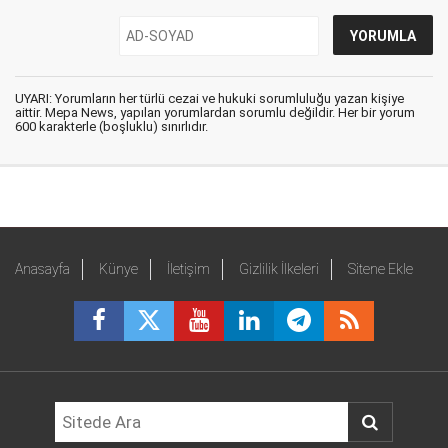
UYARI: Yorumların her türlü cezai ve hukuki sorumluluğu yazan kişiye
aittir. Mepa News, yapılan yorumlardan sorumlu değildir. Her bir yorum
600 karakterle (boşluklu) sınırlıdır.
Anasayfa
Künye
İletişim
Gizlilik İlkeleri
Sitene Ekle