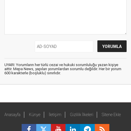
UYARI: Yorumların her türlü cezai ve hukuki sorumluluğu yazan kişiye
aittir. Mepa News, yapılan yorumlardan sorumlu değildir. Her bir yorum
600 karakterle (boşluklu) sınırlıdır.
Anasayfa
Künye
İletişim
Gizlilik İlkeleri
Sitene Ekle