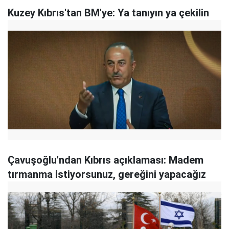
Kuzey Kıbrıs'tan BM'ye: Ya tanıyın ya çekilin
Çavuşoğlu'ndan Kıbrıs açıklaması: Madem
tırmanma istiyorsunuz, gereğini yapacağız