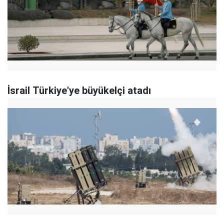
İsrail Türkiye'ye büyükelçi atadı