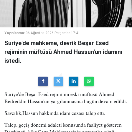
Yayınlanma:
06 Ağustos 2026 Perşembe 17:41
Suriye'de mahkeme, devrik Beşar Esed
rejiminin müftüsü Ahmed Hassun'un idamını
istedi.
Suriye'de Beşar Esed rejiminin eski müftüsü Ahmed
Bedreddin Hassun'un yargılanmasına bugün devam edildi.
Savcılık,Hassun hakkında idam cezası talep etti.
Talep, geçiş dönemi adaleti konusunda faaliyet gösteren
Dördüncü Ağır Ceza Mahkemesinin perşembe günü