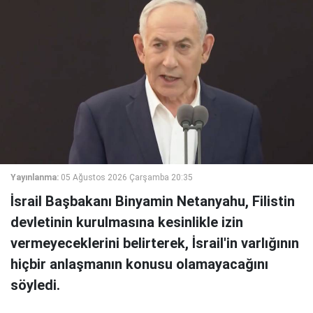
Yayınlanma:
05 Ağustos 2026 Çarşamba 20:35
İsrail Başbakanı Binyamin Netanyahu, Filistin
devletinin kurulmasına kesinlikle izin
vermeyeceklerini belirterek, İsrail'in varlığının
hiçbir anlaşmanın konusu olamayacağını
söyledi.