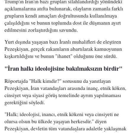
Trump'ın İran'ın bazı grupları silahlandırdığı yönündeki
açıklamalarına atıfta bulunarak, olayların zamanla farklı
grupların kendi amaçları doğrultusunda kullanılmaya
çalışıldığını ve bunun toplumda dost ile düşmanın ayırt
edilmesini zorlaştırdığını savundu.
Yurt dışında yaşayan bazı İranlı muhalifleri de eleştiren
Pezeşkiyan, gerçek rakamların abartılarak kamuoyunun
kışkırtıldığını ve bunun "ihanet" olduğunu öne sürdü.
"İran halkı ideolojisine bakılmaksızın birdir"
Röportajda "Halk kimdir?" sorusunu da yanıtlayan
Pezeşkiyan, İran vatandaşları arasında inanç, etnik köken,
cinsiyet veya siyasi görüş temelinde ayrım yapılmaması
gerektiğini söyledi.
"Halk; ideolojisi, inancı, etnik kökeni veya cinsiyeti ne
olursa olsun bu ülkede yaşayan herkesdir." diyen
Pezeşkiyan, devletin tüm vatandaşlara adaletle yaklaşmak