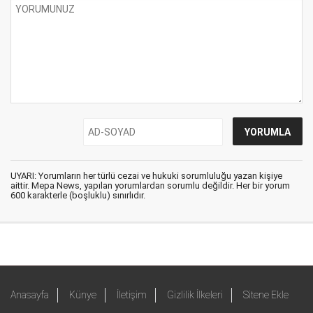
UYARI: Yorumların her türlü cezai ve hukuki sorumluluğu yazan kişiye
aittir. Mepa News, yapılan yorumlardan sorumlu değildir. Her bir yorum
600 karakterle (boşluklu) sınırlıdır.
Anasayfa
Künye
İletişim
Gizlilik İlkeleri
Sitene Ekle