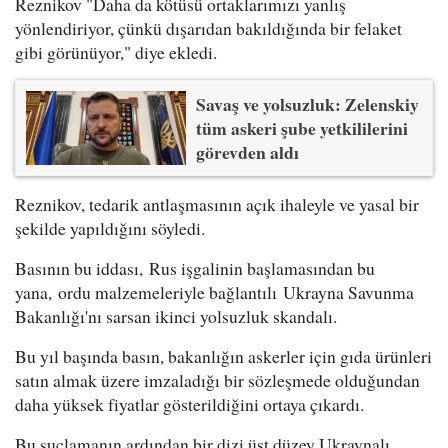
Reznikov "Daha da kötüsü ortaklarımızı yanlış
yönlendiriyor, çünkü dışarıdan bakıldığında bir felaket
gibi görünüyor," diye ekledi.
Savaş ve yolsuzluk: Zelenskiy
tüm askeri şube yetkililerini
görevden aldı
Reznikov, tedarik antlaşmasının açık ihaleyle ve yasal bir
şekilde yapıldığını söyledi.
Basının bu iddası, Rus işgalinin başlamasından bu
yana, ordu malzemeleriyle bağlantılı Ukrayna Savunma
Bakanlığı'nı sarsan ikinci yolsuzluk skandalı.
Bu yıl başında basın, bakanlığın askerler için gıda ürünleri
satın almak üzere imzaladığı bir sözleşmede olduğundan
daha yüksek fiyatlar gösterildiğini ortaya çıkardı.
Bu suçlamanın ardından bir dizi üst düzey Ukraynalı