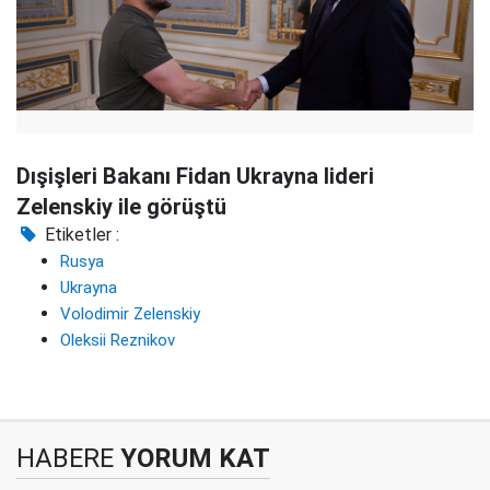
Dışişleri Bakanı Fidan Ukrayna lideri
Zelenskiy ile görüştü
Etiketler :
Rusya
Ukrayna
Volodimir Zelenskiy
Oleksii Reznikov
HABERE
YORUM KAT