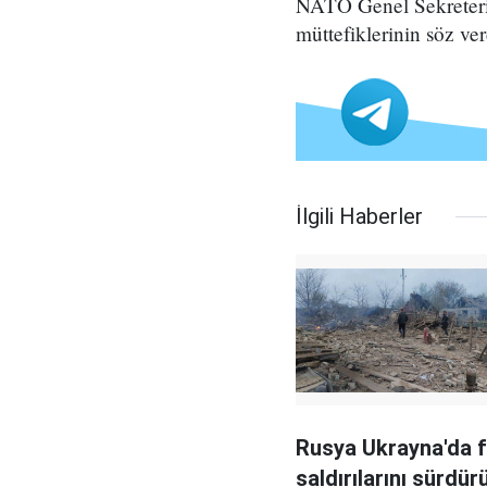
NATO Genel Sekreteri J
müttefiklerinin söz ve
İlgili Haberler
Rusya Ukrayna'da 
saldırılarını sürdür