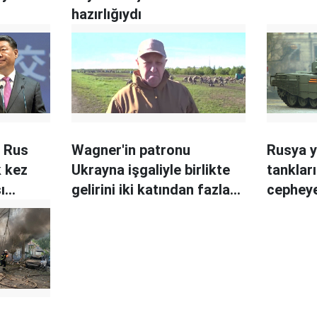
hazırlığıydı
g Rus
Wagner'in patronu
Rusya y
k kez
Ukrayna işgaliyle birlikte
tanklar
ı
gelirini iki katından fazla
cephey
tü
artırdı