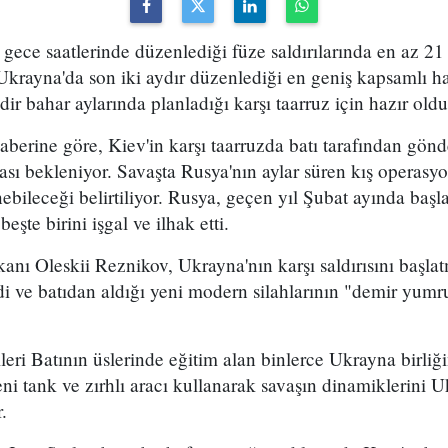
gece saatlerinde düzenlediği füze saldırılarında en az 21 k
krayna'da son iki aydır düzenlediği en geniş kapsamlı hav
dir bahar aylarında planladığı karşı taarruz için hazır old
aberine göre, Kiev'in karşı taarruzda batı tarafından gönd
ması bekleniyor. Savaşta Rusya'nın aylar süren kış operasy
bileceği belirtiliyor. Rusya, geçen yıl Şubat ayında başla
eşte birini işgal ve ilhak etti.
ı Oleskii Reznikov, Ukrayna'nın karşı saldırısını başl
i ve batıdan aldığı yeni modern silahlarının "demir yumr
leri Batının üslerinde eğitim alan binlerce Ukrayna birliğ
ni tank ve zırhlı aracı kullanarak savaşın dinamiklerini 
.