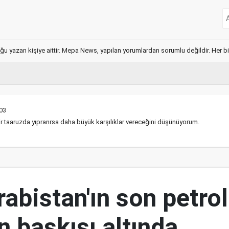
ğu yazan kişiye aittir. Mepa News, yapılan yorumlardan sorumlu değildir. Her bir 
03
bir taaruzda yıpranrsa daha büyük karşılıklar vereceğini düşünüyorum.
abistan'ın son petrol
n baskısı altında