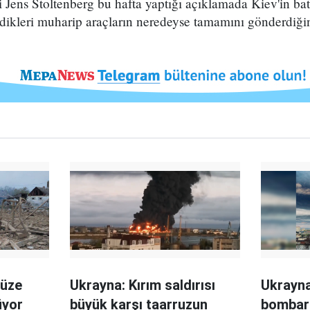
ens Stoltenberg bu hafta yaptığı açıklamada Kiev'in batıl
rdikleri muharip araçların neredeyse tamamını gönderdiğini
füze
Ukrayna: Kırım saldırısı
Ukrayna
üyor
büyük karşı taarruzun
bombar