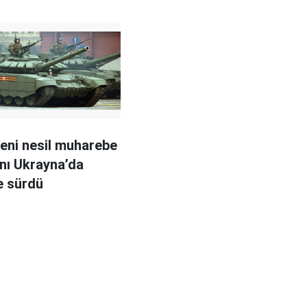
eni nesil muharebe
ını Ukrayna’da
e sürdü