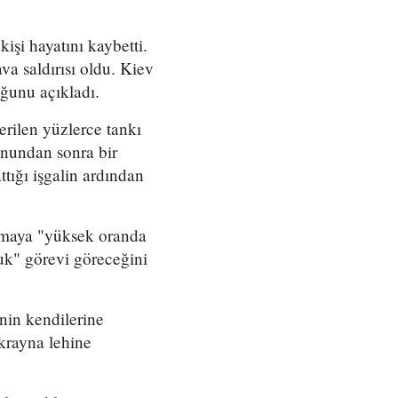
işi hayatını kaybetti.
a saldırısı oldu. Kiev
uğunu açıkladı.
erilen yüzlerce tankı
onundan sonra bir
ttığı işgalin ardından
atmaya "yüksek oranda
uk" görevi göreceğini
inin kendilerine
Ukrayna lehine