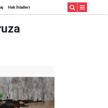
aj
Hak İhlalleri
ruza