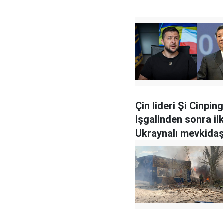
Çin lideri Şi Cinpin
işgalinden sonra il
Ukraynalı mevkidaş
Zelenskiy ile görüş