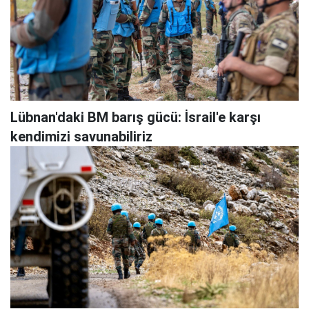
Lübnan'daki BM barış gücü: İsrail'e karşı
kendimizi savunabiliriz