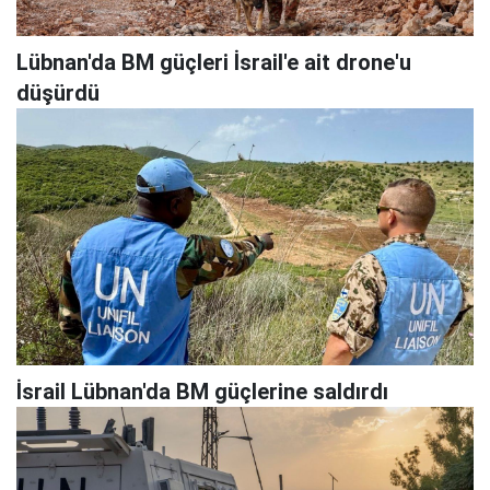
Lübnan'da BM güçleri İsrail'e ait drone'u
düşürdü
İsrail Lübnan'da BM güçlerine saldırdı