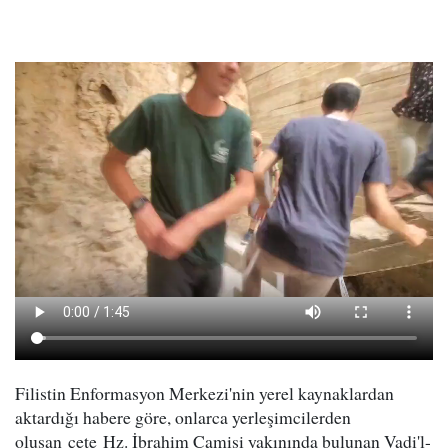
Filistin Enformasyon Merkezi'nin yerel kaynaklardan
aktardığı habere göre, onlarca yerleşimcilerden
oluşan çete Hz. İbrahim Camisi yakınında bulunan Vadi'l-