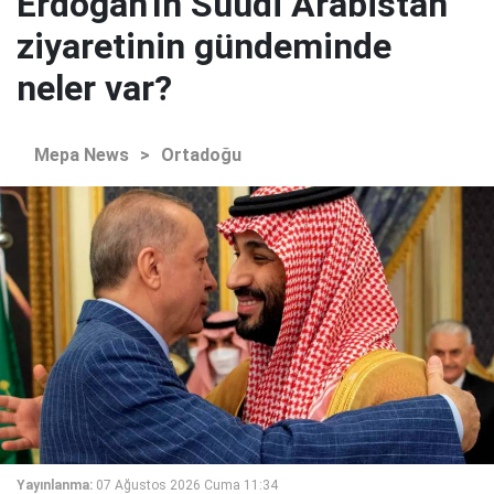
Erdoğan'ın Suudi Arabistan
ziyaretinin gündeminde
neler var?
Mepa News
>
Ortadoğu
Yayınlanma:
07 Ağustos 2026 Cuma 11:34