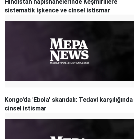
Hindistan hapishanelerinde Keşmirlilere
sistematik işkence ve cinsel istismar
Kongo'da 'Ebola' skandalı: Tedavi karşılığında
cinsel istismar