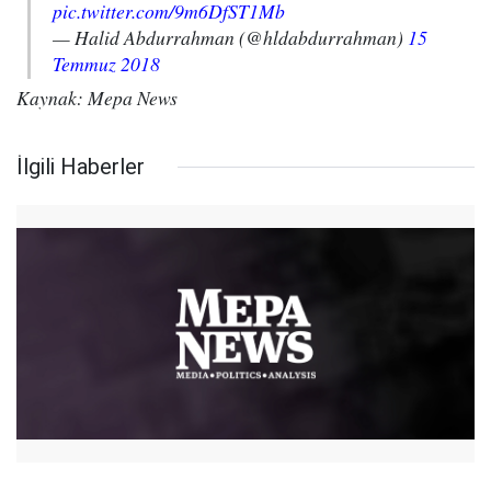
pic.twitter.com/9m6DfST1Mb
— Halid Abdurrahman (@hldabdurrahman)
15
Temmuz 2018
Kaynak: Mepa News
İlgili Haberler