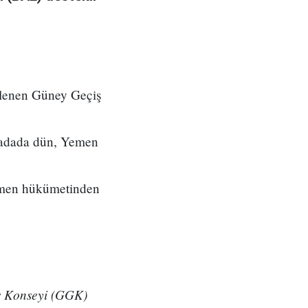
eklenen Güney Geçiş
ği adada dün, Yemen
Yemen hükümetinden
iş Konseyi (GGK)