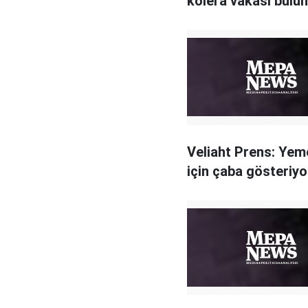
kolera vakası bulu
Veliaht Prens: Yem
için çaba gösteriy