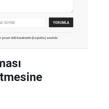
yorum 600 karakterle (boşluklu) sınırlıdır.
ması
etmesine