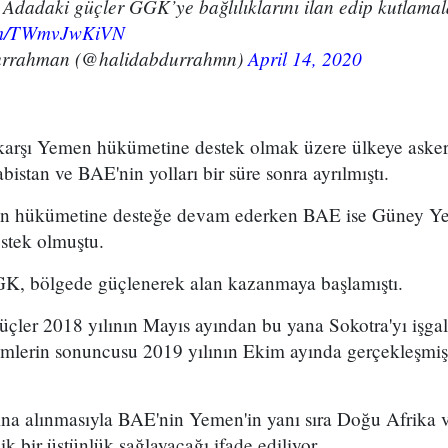
. Adadaki güçler GGK’ye bağlılıklarını ilan edip kutlamal
com/TWmvJwKiVN
urrahman (@halidabdurrahmn)
April 14, 2020
e karşı Yemen hükümetine destek olmak üzere ülkeye ask
bistan ve BAE'nin yolları bir süre sonra ayrılmıştı.
n hükümetine desteğe devam ederken BAE ise Güney Ye
stek olmuştu.
GK, bölgede güçlenerek alan kazanmaya başlamıştı.
çler 2018 yılının Mayıs ayından bu yana Sokotra'yı işgal
imlerin sonuncusu 2019 yılının Ekim ayında gerçekleşmiş
tına alınmasıyla BAE'nin Yemen'in yanı sıra Doğu Afrika 
ik bir üstünlük sağlayacağı ifade ediliyor.