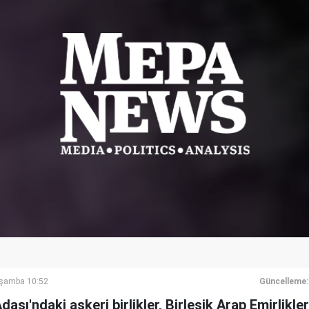
rşamba 10:52
Güncelleme:
sı'ndaki askeri birlikler, Birleşik Arap Emirlikler