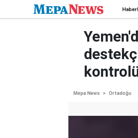
Haber
Yemen'd
destekçi
kontrolü
Mepa News
>
Ortadoğu