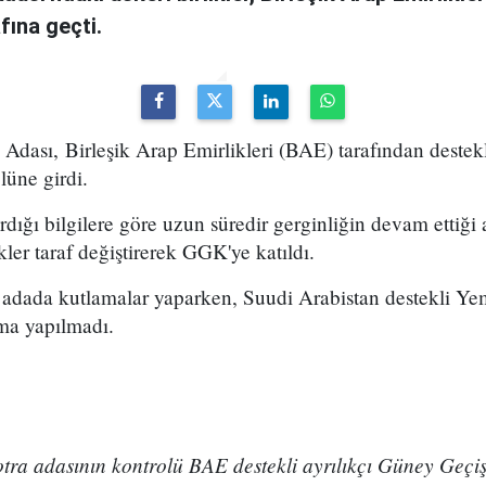
afına geçti.
 Adası, Birleşik Arap Emirlikleri (BAE) tarafından dest
üne girdi.
rdığı bilgilere göre uzun süredir gerginliğin devam etti
ler taraf değiştirerek GGK'ye katıldı.
r adada kutlamalar yaparken, Suudi Arabistan destekli 
ama yapılmadı.
tra adasının kontrolü BAE destekli ayrılıkçı Güney Geç