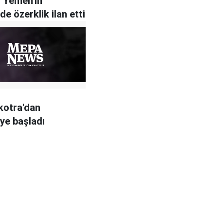
 Yemen'in
e özerklik ilan etti
kotra'dan
ye başladı