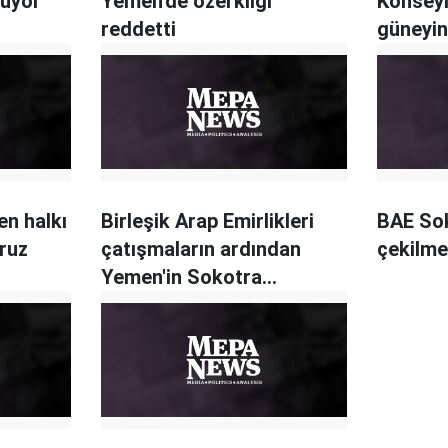
nuyor"
Yemen'de özerkliği
Konseyi
reddetti
güneyind
en halkı
Birleşik Arap Emirlikleri
BAE So
oruz
çatışmaların ardından
çekilme
Yemen'in Sokotra
adasından çekildi