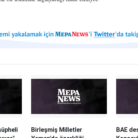
şüpheli
Birleşmiş Milletler
BAE des