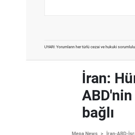
UYARI: Yorumların her türlü cezai ve hukuki sorumlulu
İran: H
ABD'nin
bağlı
Mepa News
>
İran-ABD-İsr