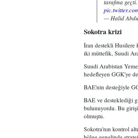
tarafına geçti
pic.twitter.
— Halid Abd
Sokotra krizi
İran destekli Husiler
iki müttefik, Suudi Ara
Suudi Arabistan Yeme
hedefleyen GGK'ye de
BAE'nin desteğiyle G
BAE ve desteklediği gü
bulunuyordu. Bu giriş
olmuştu.
Sokotra'nın kontrol al
bölge genelinde stratej