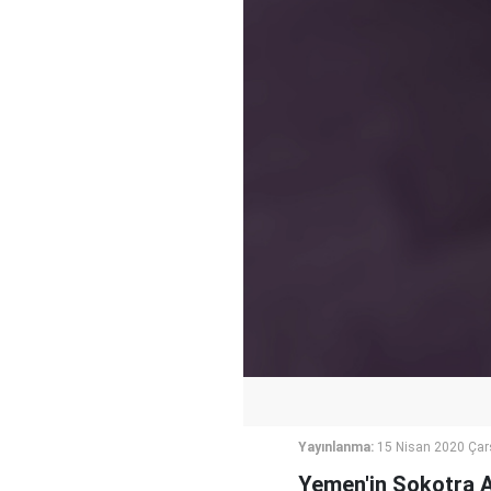
Yayınlanma:
15 Nisan 2020 Ça
Yemen'in Sokotra Ada