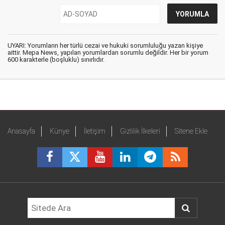
UYARI: Yorumların her türlü cezai ve hukuki sorumluluğu yazan kişiye
aittir. Mepa News, yapılan yorumlardan sorumlu değildir. Her bir yorum
600 karakterle (boşluklu) sınırlıdır.
Anasayfa
Künye
İletişim
Gizlilik İlkeleri
Sitene Ekle