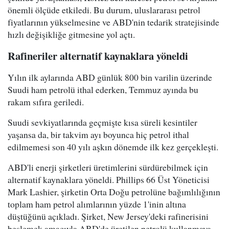
önemli ölçüde etkiledi. Bu durum, uluslararası petrol
fiyatlarının yükselmesine ve ABD'nin tedarik stratejisinde
hızlı değişikliğe gitmesine yol açtı.
Rafineriler alternatif kaynaklara yöneldi
Yılın ilk aylarında ABD günlük 800 bin varilin üzerinde
Suudi ham petrolü ithal ederken, Temmuz ayında bu
rakam sıfıra geriledi.
Suudi sevkiyatlarında geçmişte kısa süreli kesintiler
yaşansa da, bir takvim ayı boyunca hiç petrol ithal
edilmemesi son 40 yılı aşkın dönemde ilk kez gerçekleşti.
ABD'li enerji şirketleri üretimlerini sürdürebilmek için
alternatif kaynaklara yöneldi. Phillips 66 Üst Yöneticisi
Mark Lashier, şirketin Orta Doğu petrolüne bağımlılığının
toplam ham petrol alımlarının yüzde 1'inin altına
düştüğünü açıkladı. Şirket, New Jersey'deki rafinerisini
beslemek amacıyla ABD'de üretilen petrolü kullanmaya