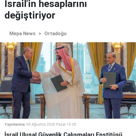
İsrail'in hesaplarını
değiştiriyor
Mepa News
>
Ortadoğu
Yayınlanma:
09 Ağustos 2026 Pazar 15:20
İsrail Ulusal Güvenlik Çalışmaları Enstitüsü