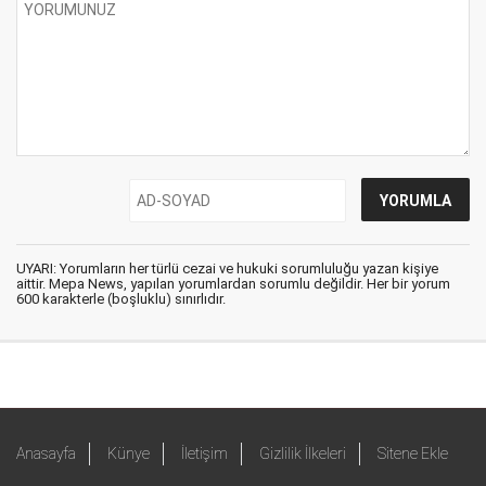
UYARI: Yorumların her türlü cezai ve hukuki sorumluluğu yazan kişiye
aittir. Mepa News, yapılan yorumlardan sorumlu değildir. Her bir yorum
600 karakterle (boşluklu) sınırlıdır.
Anasayfa
Künye
İletişim
Gizlilik İlkeleri
Sitene Ekle