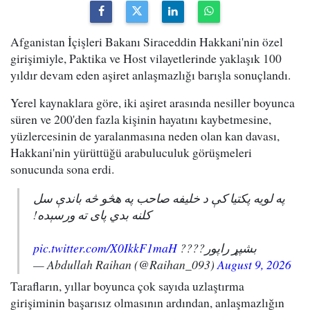
Afganistan İçişleri Bakanı Siraceddin Hakkani'nin özel
girişimiyle, Paktika ve Host vilayetlerinde yaklaşık 100
yıldır devam eden aşiret anlaşmazlığı barışla sonuçlandı.
Yerel kaynaklara göre, iki aşiret arasında nesiller boyunca
süren ve 200'den fazla kişinin hayatını kaybetmesine,
yüzlercesinin de yaralanmasına neden olan kan davası,
Hakkani'nin yürüttüğü arabuluculuk görüşmeleri
sonucunda sona erdi.
په لویه پکتیا کې د خلیفه صاحب په هڅو څه باندې سل
کلنه بدي پای ته ورسېده!
pic.twitter.com/X0IkkF1maH
بشپړ راپور????
— Abdullah Raihan (@Raihan_093)
August 9, 2026
Tarafların, yıllar boyunca çok sayıda uzlaştırma
girişiminin başarısız olmasının ardından, anlaşmazlığın